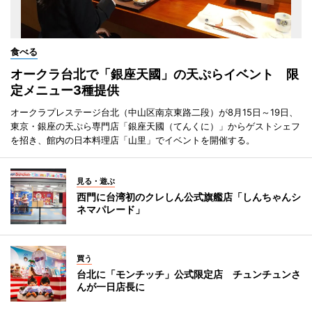
食べる
オークラ台北で「銀座天國」の天ぷらイベント 限
定メニュー3種提供
オークラプレステージ台北（中山区南京東路二段）が8月15日～19日、
東京・銀座の天ぷら専門店「銀座天國（てんくに）」からゲストシェフ
を招き、館内の日本料理店「山里」でイベントを開催する。
見る・遊ぶ
西門に台湾初のクレしん公式旗艦店「しんちゃんシ
ネマパレード」
買う
台北に「モンチッチ」公式限定店 チュンチュンさ
んが一日店長に