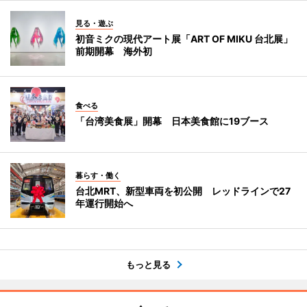
見る・遊ぶ
初音ミクの現代アート展「ART OF MIKU 台北展」
前期開幕 海外初
食べる
「台湾美食展」開幕 日本美食館に19ブース
暮らす・働く
台北MRT、新型車両を初公開 レッドラインで27
年運行開始へ
もっと見る