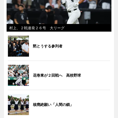
村上、２戦連発２６号 大リーグ
黙とうする参列者
花巻東が２回戦へ 高校野球
核廃絶願い「人間の鎖」