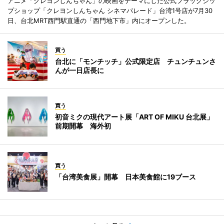
アニメ「クレヨンしんちゃん」の映画をテーマにした公式フラッグシッ
プショップ「クレヨンしんちゃん シネマパレード」台湾1号店が7月30
日、台北MRT西門駅直通の「西門地下市」内にオープンした。
買う
台北に「モンチッチ」公式限定店 チュンチュンさ
んが一日店長に
買う
初音ミクの現代アート展「ART OF MIKU 台北展」
前期開幕 海外初
買う
「台湾美食展」開幕 日本美食館に19ブース