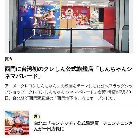
買う
西門に台湾初のクレしん公式旗艦店「しんちゃんシ
ネマパレード」
アニメ「クレヨンしんちゃん」の映画をテーマにした公式フラッグシッ
プショップ「クレヨンしんちゃん シネマパレード」台湾1号店が7月30
日、台北MRT西門駅直通の「西門地下市」内にオープンした。
買う
台北に「モンチッチ」公式限定店 チュンチュンさ
んが一日店長に