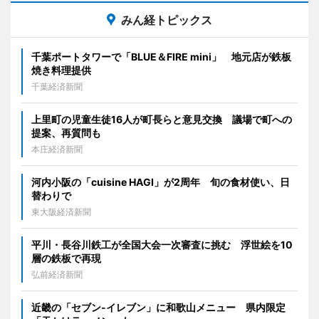
みん経トピックス
千葉ポートタワーで「BLUE＆FIRE mini」 地元店が鉄板
焼き料理提供
千葉経済新聞
上里町の児童生徒16人が町長らと意見交換 議場で町への
提案、再質問も
本庄経済新聞
河内小阪の「cuisine HAGI」が2周年 旬の食材使い、日
替わりで
東大阪経済新聞
平川・長谷川鉄工が全国大会一次審査に挑む 浮世絵を10
層の鉄板で再現
弘前経済新聞
近畿の「セブン-イレブン」に和歌山メニュー 県内限定