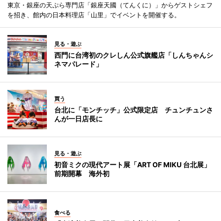
東京・銀座の天ぷら専門店「銀座天國（てんくに）」からゲストシェフ
を招き、館内の日本料理店「山里」でイベントを開催する。
見る・遊ぶ
西門に台湾初のクレしん公式旗艦店「しんちゃんシ
ネマパレード」
買う
台北に「モンチッチ」公式限定店 チュンチュンさ
んが一日店長に
見る・遊ぶ
初音ミクの現代アート展「ART OF MIKU 台北展」
前期開幕 海外初
食べる