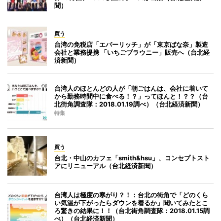
聞）
買う
台湾の免税店「エバーリッチ」が「東京ばな奈」製造
会社と業務提携 「いちごブラウニー」販売へ（台北経
済新聞）
台湾人のほとんどの人が「朝ごはんは、会社に着いて
から勤務時間中に食べる！？」ってほんと！？？（台
北街角調査隊：2018.01.19調べ）（台北経済新聞）
特集
買う
台北・中山のカフェ「smith&hsu」、コンセプトスト
アにリニューアル（台北経済新聞）
台湾人は極度の寒がり？！：台北の街角で「どのくら
い気温が下がったらダウンを着るか」聞いてみたとこ
ろ驚きの結果に！！（台北街角調査隊：2018.01.15調
べ）（台北経済新聞）