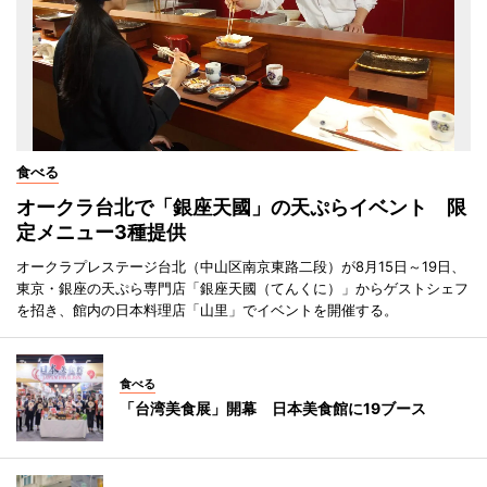
食べる
オークラ台北で「銀座天國」の天ぷらイベント 限
定メニュー3種提供
オークラプレステージ台北（中山区南京東路二段）が8月15日～19日、
東京・銀座の天ぷら専門店「銀座天國（てんくに）」からゲストシェフ
を招き、館内の日本料理店「山里」でイベントを開催する。
食べる
「台湾美食展」開幕 日本美食館に19ブース