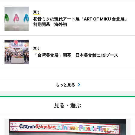
買う
初音ミクの現代アート展「ART OF MIKU 台北展」
前期開幕 海外初
買う
「台湾美食展」開幕 日本美食館に19ブース
もっと見る
見る・遊ぶ