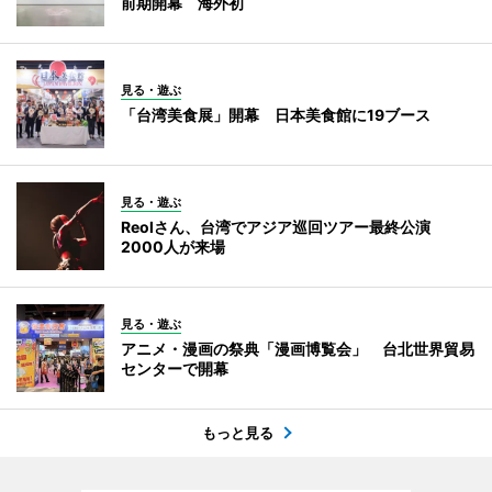
前期開幕 海外初
見る・遊ぶ
「台湾美食展」開幕 日本美食館に19ブース
見る・遊ぶ
Reolさん、台湾でアジア巡回ツアー最終公演
2000人が来場
見る・遊ぶ
アニメ・漫画の祭典「漫画博覧会」 台北世界貿易
センターで開幕
もっと見る