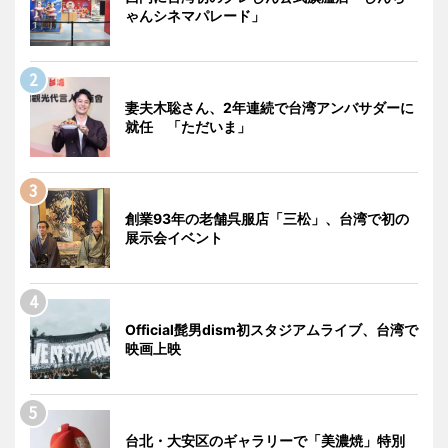
ゃんシネマパレード」
妻夫木聡さん、2年連続で台湾アンバサダーに
就任 「ただいま」
創業93年の老舗呉服店「三松」、台湾で初の
展示会イベント
Official髭男dism初スタジアムライブ、台湾で
映画上映
台北・大安区のギャラリーで「美濃焼」特別