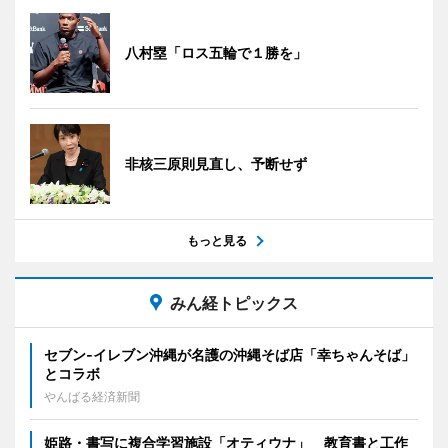
八村塁「ロス五輪で１勝を」
非核三原則見直し、予断せず
もっと見る
みん経トピックス
セブン‐イレブン沖縄が名護の沖縄そば店「幸ちゃんそば」
とコラボ
やんばる経済新聞
姫路・書写に複合学習施設「オティウナ」 教育書と工作