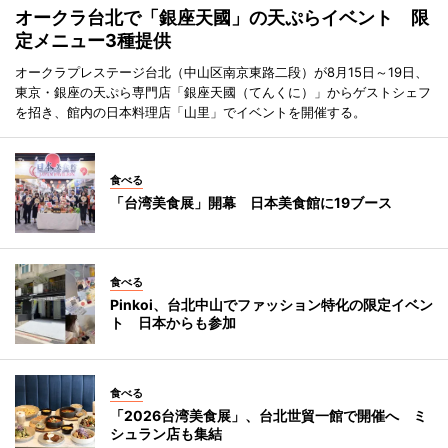
オークラ台北で「銀座天國」の天ぷらイベント 限
定メニュー3種提供
オークラプレステージ台北（中山区南京東路二段）が8月15日～19日、
東京・銀座の天ぷら専門店「銀座天國（てんくに）」からゲストシェフ
を招き、館内の日本料理店「山里」でイベントを開催する。
食べる
「台湾美食展」開幕 日本美食館に19ブース
食べる
Pinkoi、台北中山でファッション特化の限定イベン
ト 日本からも参加
食べる
「2026台湾美食展」、台北世貿一館で開催へ ミ
シュラン店も集結