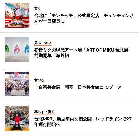
買う
台北に「モンチッチ」公式限定店 チュンチュンさ
んが一日店長に
見る・遊ぶ
初音ミクの現代アート展「ART OF MIKU 台北展」
前期開幕 海外初
食べる
「台湾美食展」開幕 日本美食館に19ブース
暮らす・働く
台北MRT、新型車両を初公開 レッドラインで27
年運行開始へ