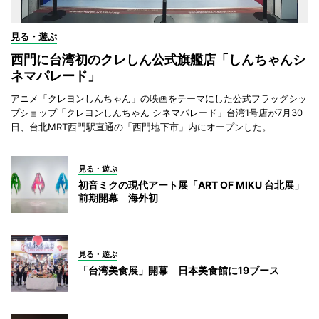
見る・遊ぶ
西門に台湾初のクレしん公式旗艦店「しんちゃんシ
ネマパレード」
アニメ「クレヨンしんちゃん」の映画をテーマにした公式フラッグシッ
プショップ「クレヨンしんちゃん シネマパレード」台湾1号店が7月30
日、台北MRT西門駅直通の「西門地下市」内にオープンした。
見る・遊ぶ
初音ミクの現代アート展「ART OF MIKU 台北展」
前期開幕 海外初
見る・遊ぶ
「台湾美食展」開幕 日本美食館に19ブース