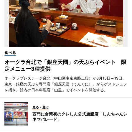
食べる
オークラ台北で「銀座天國」の天ぷらイベント 限
定メニュー3種提供
オークラプレステージ台北（中山区南京東路二段）が8月15日～19日、
東京・銀座の天ぷら専門店「銀座天國（てんくに）」からゲストシェフ
を招き、館内の日本料理店「山里」でイベントを開催する。
見る・遊ぶ
西門に台湾初のクレしん公式旗艦店「しんちゃんシ
ネマパレード」