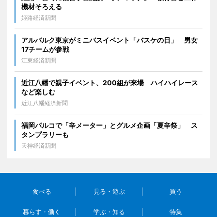
機材そろえる
姫路経済新聞
アルバルク東京がミニバスイベント「バスケの日」 男女
17チームが参戦
江東経済新聞
近江八幡で親子イベント、200組が来場 ハイハイレース
など楽しむ
近江八幡経済新聞
福岡パルコで「辛メーター」とグルメ企画「夏辛祭」 ス
タンプラリーも
天神経済新聞
食べる
見る・遊ぶ
買う
暮らす・働く
学ぶ・知る
特集