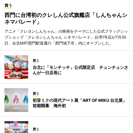
買う
西門に台湾初のクレしん公式旗艦店「しんちゃんシ
ネマパレード」
アニメ「クレヨンしんちゃん」の映画をテーマにした公式フラッグシッ
プショップ「クレヨンしんちゃん シネマパレード」台湾1号店が7月30
日、台北MRT西門駅直通の「西門地下市」内にオープンした。
買う
台北に「モンチッチ」公式限定店 チュンチュンさ
んが一日店長に
買う
初音ミクの現代アート展「ART OF MIKU 台北展」
前期開幕 海外初
買う