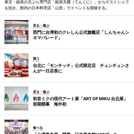
東京・銀座の天ぷら専門店「銀座天國（てんくに）」からゲストシェフ
を招き、館内の日本料理店「山里」でイベントを開催する。
見る・遊ぶ
西門に台湾初のクレしん公式旗艦店「しんちゃんシ
ネマパレード」
買う
台北に「モンチッチ」公式限定店 チュンチュンさ
んが一日店長に
見る・遊ぶ
初音ミクの現代アート展「ART OF MIKU 台北展」
前期開幕 海外初
食べる