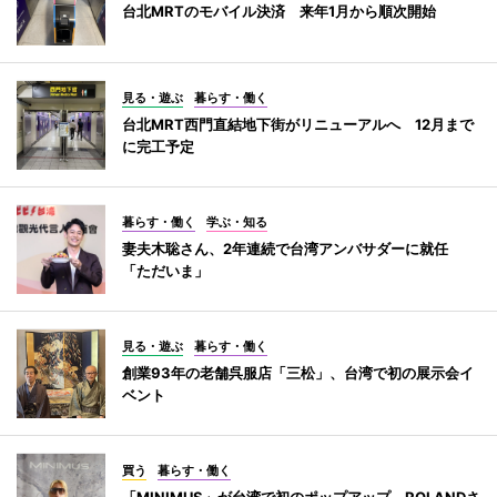
台北MRTのモバイル決済 来年1月から順次開始
見る・遊ぶ
暮らす・働く
台北MRT西門直結地下街がリニューアルへ 12月まで
に完工予定
暮らす・働く
学ぶ・知る
妻夫木聡さん、2年連続で台湾アンバサダーに就任
「ただいま」
見る・遊ぶ
暮らす・働く
創業93年の老舗呉服店「三松」、台湾で初の展示会イ
ベント
買う
暮らす・働く
「MINIMUS」が台湾で初のポップアップ ROLANDさ