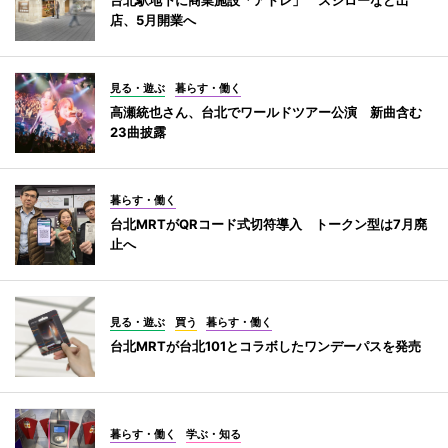
店、5月開業へ
見る・遊ぶ
暮らす・働く
高瀬統也さん、台北でワールドツアー公演 新曲含む
23曲披露
暮らす・働く
台北MRTがQRコード式切符導入 トークン型は7月廃
止へ
見る・遊ぶ
買う
暮らす・働く
台北MRTが台北101とコラボしたワンデーパスを発売
暮らす・働く
学ぶ・知る