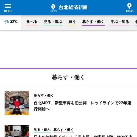
32°C
食べる
見る・遊ぶ
買う
暮らす・働く
学ぶ・知る
暮らす・働く
暮らす・働く
台北MRT、新型車両を初公開 レッドラインで27年運
行開始へ
見る・遊ぶ
暮らす・働く
日本の体験型イベント「炎上展」台湾初上陸 NOKE忠