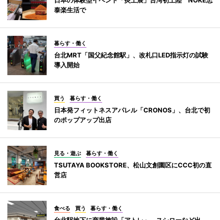
泰楽生活で
暮らす・働く
台北MRT「国父紀念館駅」、改札口LED指示灯の試験
導入開始
買う
暮らす・働く
日本発フィットネスアパレル「CRONOS」、台北で初
のポップアップ出店
見る・遊ぶ
暮らす・働く
TSUTAYA BOOKSTORE、松山文創園区にCCC初の直
営店
食べる
買う
暮らす・働く
台北駅地下に商業施設「アトレ」 スシローなど出