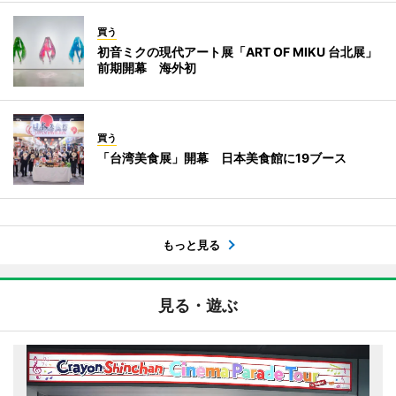
買う
初音ミクの現代アート展「ART OF MIKU 台北展」
前期開幕 海外初
買う
「台湾美食展」開幕 日本美食館に19ブース
もっと見る
見る・遊ぶ