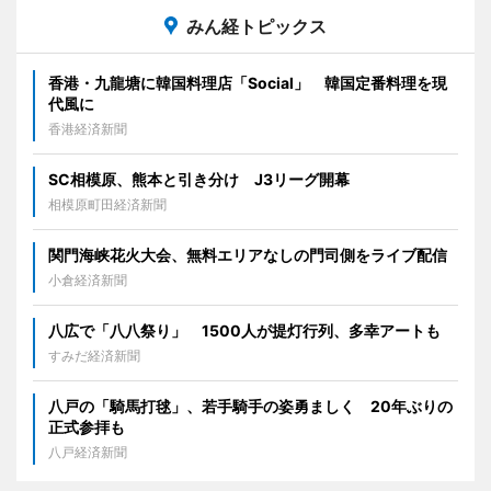
みん経トピックス
香港・九龍塘に韓国料理店「Social」 韓国定番料理を現
代風に
香港経済新聞
SC相模原、熊本と引き分け J3リーグ開幕
相模原町田経済新聞
関門海峡花火大会、無料エリアなしの門司側をライブ配信
小倉経済新聞
八広で「八八祭り」 1500人が提灯行列、多幸アートも
すみだ経済新聞
八戸の「騎馬打毬」、若手騎手の姿勇ましく 20年ぶりの
正式参拝も
八戸経済新聞