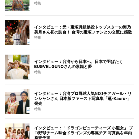
特集
インタビュー：元・宝塚月組娘役トップスターの海乃
美月さん初の訪台！ 台湾の宝塚ファンとの交流に感激
特集
インタビュー：台湾から日本へ、日本で羽ばたく
BUGVEL GUNOさんの素顔と夢
特集
インタビュー：台湾プロ野球人気NO.1チアガール・リ
ンシャンさん 日本版ファースト写真集「薫-Kaoru-」
発売
特集
インタビュー：「ドラゴンビューティーズ 小龍女」 プ
ロ野球チーム味全ドラゴンズの専属チア 写真集を年内
発売予定