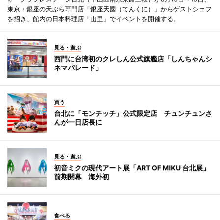
東京・銀座の天ぷら専門店「銀座天國（てんくに）」からゲストシェフ
を招き、館内の日本料理店「山里」でイベントを開催する。
見る・遊ぶ
西門に台湾初のクレしん公式旗艦店「しんちゃんシ
ネマパレード」
買う
台北に「モンチッチ」公式限定店 チュンチュンさ
んが一日店長に
見る・遊ぶ
初音ミクの現代アート展「ART OF MIKU 台北展」
前期開幕 海外初
食べる