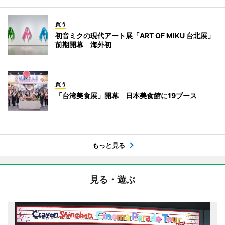
買う
初音ミクの現代アート展「ART OF MIKU 台北展」
前期開幕 海外初
買う
「台湾美食展」開幕 日本美食館に19ブース
もっと見る
見る・遊ぶ