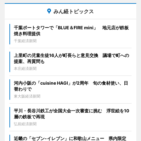
みん経トピックス
千葉ポートタワーで「BLUE＆FIRE mini」 地元店が鉄板
焼き料理提供
千葉経済新聞
上里町の児童生徒16人が町長らと意見交換 議場で町への
提案、再質問も
本庄経済新聞
河内小阪の「cuisine HAGI」が2周年 旬の食材使い、日
替わりで
東大阪経済新聞
平川・長谷川鉄工が全国大会一次審査に挑む 浮世絵を10
層の鉄板で再現
弘前経済新聞
近畿の「セブン-イレブン」に和歌山メニュー 県内限定