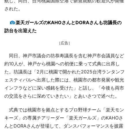
航し、同日、台湾桃園国際空港で新規就航の歓迎式が開催
された。
楽天ガールズのKAHOさんとDORAさんも坊議長の
訪台を出迎えた
［広告］
同日、神戸市議会の坊恭寿議長を含む神戸市会議員など
約10人が、神戸から桃園への初便に乗って式典に出席し
た。坊議長は「2月に桃園で開かれた2025台湾ランタンフ
ェスティバルへ出席した際には、桃園市の都市発展や観光
インフラなどに深い感銘を受けた」と話し、「今後も両市
の交流をさらに深めていきたい」とあいさつで述べた。
式典では桃園市を拠点とするプロ野球チーム「楽天モン
キーズ」の専属チアリーダー「楽天ガールズ」のKAHOさ
んとDORAさんが登場して、ダンスパフォーマンスを披露