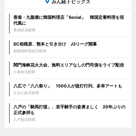
みん経トピックス
香港・九龍塘に韓国料理店「Social」 韓国定番料理を現
代風に
香港経済新聞
SC相模原、熊本と引き分け J3リーグ開幕
相模原町田経済新聞
関門海峡花火大会、無料エリアなしの門司側をライブ配信
小倉経済新聞
八広で「八八祭り」 1500人が提灯行列、多幸アートも
すみだ経済新聞
八戸の「騎馬打毬」、若手騎手の姿勇ましく 20年ぶりの
正式参拝も
八戸経済新聞