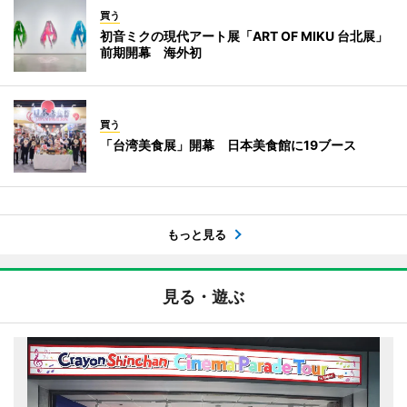
買う
初音ミクの現代アート展「ART OF MIKU 台北展」
前期開幕 海外初
買う
「台湾美食展」開幕 日本美食館に19ブース
もっと見る
見る・遊ぶ