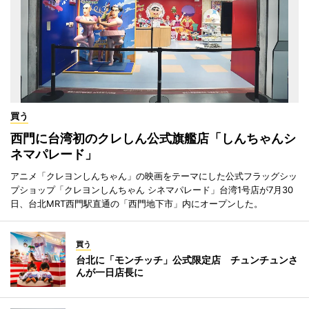
買う
西門に台湾初のクレしん公式旗艦店「しんちゃんシ
ネマパレード」
アニメ「クレヨンしんちゃん」の映画をテーマにした公式フラッグシッ
プショップ「クレヨンしんちゃん シネマパレード」台湾1号店が7月30
日、台北MRT西門駅直通の「西門地下市」内にオープンした。
買う
台北に「モンチッチ」公式限定店 チュンチュンさ
んが一日店長に