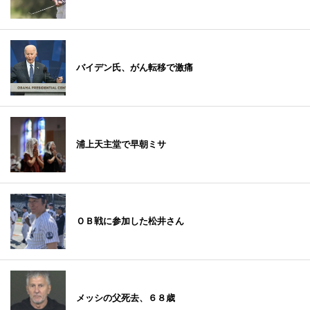
バイデン氏、がん転移で激痛
浦上天主堂で早朝ミサ
ＯＢ戦に参加した松井さん
メッシの父死去、６８歳