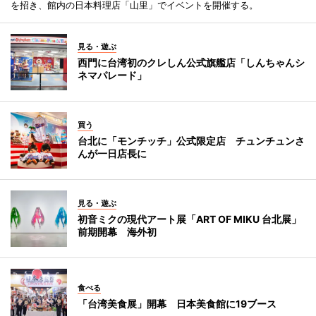
を招き、館内の日本料理店「山里」でイベントを開催する。
見る・遊ぶ
西門に台湾初のクレしん公式旗艦店「しんちゃんシ
ネマパレード」
買う
台北に「モンチッチ」公式限定店 チュンチュンさ
んが一日店長に
見る・遊ぶ
初音ミクの現代アート展「ART OF MIKU 台北展」
前期開幕 海外初
食べる
「台湾美食展」開幕 日本美食館に19ブース