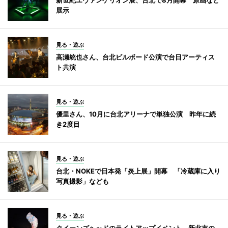
展示
見る・遊ぶ
高瀬統也さん、台北ビルボード公演で台日アーティス
ト共演
見る・遊ぶ
優里さん、10月に台北アリーナで単独公演 昨年に続
き2度目
見る・遊ぶ
台北・NOKEで日本発「炎上展」開幕 「冷蔵庫に入り
写真撮影」なども
見る・遊ぶ
クイーンズヘッドのライトアップイベント 新北市の