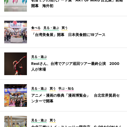
開幕 海外初
食べる
見る・遊ぶ
買う
「台湾美食展」開幕 日本美食館に19ブース
見る・遊ぶ
Reolさん、台湾でアジア巡回ツアー最終公演 2000
人が来場
見る・遊ぶ
買う
学ぶ・知る
アニメ・漫画の祭典「漫画博覧会」 台北世界貿易セ
ンターで開幕
見る・遊ぶ
買う
台北三越にトイ・ストーリー限定店 G-DRAGONさん