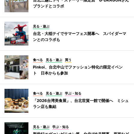
ブランドとコラボ
見る・遊ぶ
台北・大稲テイでサマーフェス開幕へ スパイダーマ
ンとのコラボも
食べる
見る・遊ぶ
買う
Pinkoi、台北中山でファッション特化の限定イベン
ト 日本からも参加
食べる
見る・遊ぶ
学ぶ・知る
「2026台湾美食展」、台北世貿一館で開催へ ミシュ
ラン店も集結
見る・遊ぶ
学ぶ・知る
新世紀エヴァンゲリオン展、台北で8月開幕 原画など