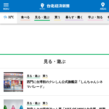
32°C
食べる
見る・遊ぶ
買う
暮らす・働く
学ぶ・知る
見る・遊ぶ
見る・遊ぶ
買う
西門に台湾初のクレしん公式旗艦店「しんちゃんシネ
マパレード」
見る・遊ぶ
買う
初音ミクの現代アート展「ART OF MIKU 台北展」前期