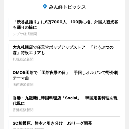
みん経トピックス
「渋谷盆踊り」に6万7000人 109前に櫓、外国人観光客
も踊りの輪に
シブヤ経済新聞
大丸札幌店で任天堂ポップアップストア 「どうぶつの
森」特設エリアも
札幌経済新聞
OMO5函館で「函館夜景の日」 手回しオルガンで野外劇
テーマ曲
函館経済新聞
香港・九龍塘に韓国料理店「Social」 韓国定番料理を現
代風に
香港経済新聞
SC相模原、熊本と引き分け J3リーグ開幕