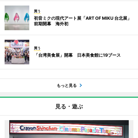
買う
初音ミクの現代アート展「ART OF MIKU 台北展」
前期開幕 海外初
買う
「台湾美食展」開幕 日本美食館に19ブース
もっと見る
見る・遊ぶ