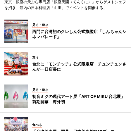
東京・銀座の天ぷら専門店「銀座天國（てんくに）」からゲストシェフ
を招き、館内の日本料理店「山里」でイベントを開催する。
見る・遊ぶ
西門に台湾初のクレしん公式旗艦店「しんちゃんシ
ネマパレード」
買う
台北に「モンチッチ」公式限定店 チュンチュンさ
んが一日店長に
見る・遊ぶ
初音ミクの現代アート展「ART OF MIKU 台北展」
前期開幕 海外初
食べる