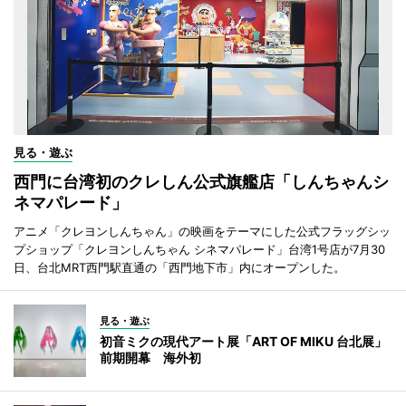
見る・遊ぶ
西門に台湾初のクレしん公式旗艦店「しんちゃんシ
ネマパレード」
アニメ「クレヨンしんちゃん」の映画をテーマにした公式フラッグシッ
プショップ「クレヨンしんちゃん シネマパレード」台湾1号店が7月30
日、台北MRT西門駅直通の「西門地下市」内にオープンした。
見る・遊ぶ
初音ミクの現代アート展「ART OF MIKU 台北展」
前期開幕 海外初