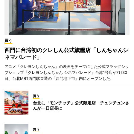
買う
西門に台湾初のクレしん公式旗艦店「しんちゃんシ
ネマパレード」
アニメ「クレヨンしんちゃん」の映画をテーマにした公式フラッグシッ
プショップ「クレヨンしんちゃん シネマパレード」台湾1号店が7月30
日、台北MRT西門駅直通の「西門地下市」内にオープンした。
買う
台北に「モンチッチ」公式限定店 チュンチュンさ
んが一日店長に
買う