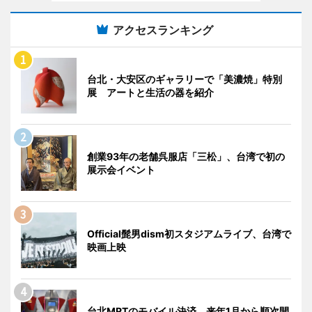
アクセスランキング
台北・大安区のギャラリーで「美濃焼」特別
展 アートと生活の器を紹介
創業93年の老舗呉服店「三松」、台湾で初の
展示会イベント
Official髭男dism初スタジアムライブ、台湾で
映画上映
台北MRTのモバイル決済 来年1月から順次開