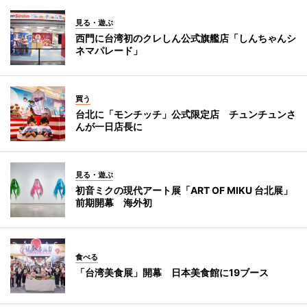
見る・遊ぶ
西門に台湾初のクレしん公式旗艦店「しんちゃんシ
ネマパレード」
買う
台北に「モンチッチ」公式限定店 チュンチュンさ
んが一日店長に
見る・遊ぶ
初音ミクの現代アート展「ART OF MIKU 台北展」
前期開幕 海外初
食べる
「台湾美食展」開幕 日本美食館に19ブース