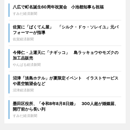
八広で町名誕生60周年祝賀会 小池都知事も祝福
すみだ経済新聞
佐賀に「ばくてん屋」 「シルク・ドゥ・ソレイユ」元パ
フォーマーが指導
佐賀経済新聞
今帰仁・上運天に「ナギッコ」 島ラッキョウやモズクの
加工品販売
やんばる経済新聞
沼津「淡島ホテル」が夏限定イベント イラストサービス
や星空観望会など
沼津経済新聞
墨田区役所、「令和8年8月8日婚」 300人超が婚姻届、
開庁前から長い列
すみだ経済新聞