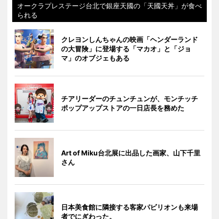
オークラプレステージ台北で銀座天國の「天國天丼」が食べ
られる
クレヨンしんちゃんの映画「ヘンダーランド
の大冒険」に登場する「マカオ」と「ジョ
マ」のオブジェもある
チアリーダーのチュンチュンが、モンチッチ
ポップアップストアの一日店長を務めた
Art of Miku台北展に出品した画家、山下千里
さん
日本美食館に隣接する客家パビリオンも来場
者でにぎわった。