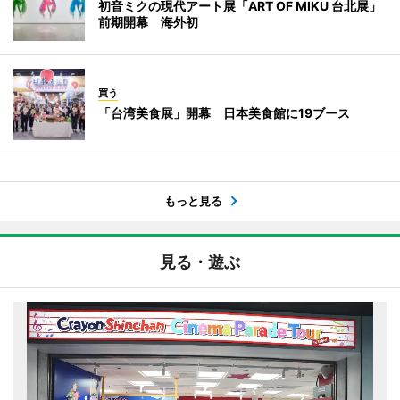
初音ミクの現代アート展「ART OF MIKU 台北展」
前期開幕 海外初
買う
「台湾美食展」開幕 日本美食館に19ブース
もっと見る
見る・遊ぶ