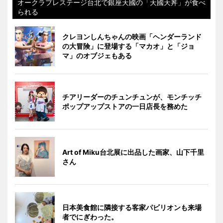
オークラプレステージ台北で銀座天國の「天國天丼」が食べ
られる
クレヨンしんちゃんの映画「ヘンダーランド
の大冒険」に登場する「マカオ」と「ジョ
マ」のオブジェもある
チアリーダーのチュンチュンが、モンチッチ
ポップアップストアの一日店長を務めた
Art of Miku台北展に出品した画家、山下千里
さん
日本美食館に隣接する客家パビリオンも来場
者でにぎわった。