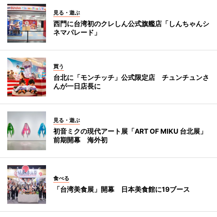
見る・遊ぶ
西門に台湾初のクレしん公式旗艦店「しんちゃんシ
ネマパレード」
買う
台北に「モンチッチ」公式限定店 チュンチュンさ
んが一日店長に
見る・遊ぶ
初音ミクの現代アート展「ART OF MIKU 台北展」
前期開幕 海外初
食べる
「台湾美食展」開幕 日本美食館に19ブース