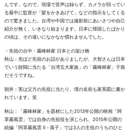
んです。なので、現場で音声は録らず、カメラが回ってい
る最中に監督が「髪をかきあげて」などの指示をしてくる
ので驚きました。台湾や中国では撮影前にあいさつや自己
紹介が無く、いきなり始まります。日本に帰国したばかり
の頃は、その違いになかなか慣れませんでした。
・先祖の台中・霧峰林家 日本との架け橋
秋山：先ほど先祖のお話がありましたが、大智さんは日本
でいう財閥に当たる「台湾五大家族」の「霧峰林家」子孫
だそうですね。
朝井：実は父方の先祖に当たり、僕の名前も家系図に書か
れています。笑
秋山：「霧峰林家」を題材にした2013年公開の映画「阿
罩霧風雲」では自身の先祖役を演じられ、2015年公開の
続編「阿罩霧風雲 II－落子」では3人の主役のうちのひと