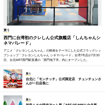
買う
西門に台湾初のクレしん公式旗艦店「しんちゃんシ
ネマパレード」
アニメ「クレヨンしんちゃん」の映画をテーマにした公式フラッグシッ
プショップ「クレヨンしんちゃん シネマパレード」台湾1号店が7月30
日、台北MRT西門駅直通の「西門地下市」内にオープンした。
買う
台北に「モンチッチ」公式限定店 チュンチュンさ
んが一日店長に
買う
初音ミクの現代アート展「ART OF MIKU 台北展」