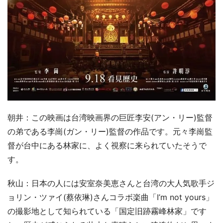
朝井：この映画は台湾映画界の巨匠李安(アン・リー)監督
の弟である李崗(ガン・リー)監督の作品です。元々李崗監
督が台中にある林家に、よく視察に来られていたそうで
す。
秋山：日本の人には安室奈美恵さんと台湾の大人気歌手ジ
ョリン・ツァイ(蔡依琳)さんコラボ楽曲「I’m not yours」
の撮影地として知られている「国定旧跡霧峰林家」です