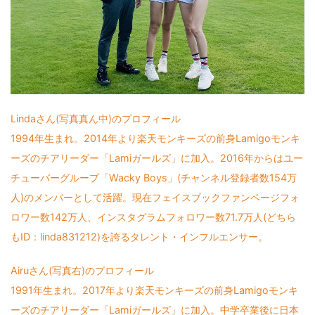
Lindaさん(写真真ん中)のプロフィール
1994年生まれ。2014年より楽天モンキーズの前身Lamigoモンキ
ーズのチアリーダー「Lamiガールズ」に加入。2016年からはユー
チューバーグループ「Wacky Boys」(チャンネル登録者数154万
人)のメンバーとして活躍。現在フェイスブックファンページフォ
ロワー数142万人、インスタグラムフォロワー数71.7万人(どちら
もID：linda831212)を誇るタレント・インフルエンサー。
Airuさん(写真右)のプロフィール
1991年生まれ。2017年より楽天モンキーズの前身Lamigoモンキ
ーズのチアリーダー「Lamiガールズ」に加入。中学卒業後に日本