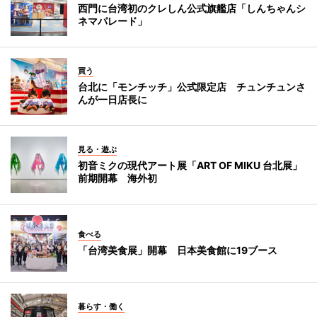
西門に台湾初のクレしん公式旗艦店「しんちゃんシ
ネマパレード」
買う
台北に「モンチッチ」公式限定店 チュンチュンさ
んが一日店長に
見る・遊ぶ
初音ミクの現代アート展「ART OF MIKU 台北展」
前期開幕 海外初
食べる
「台湾美食展」開幕 日本美食館に19ブース
暮らす・働く