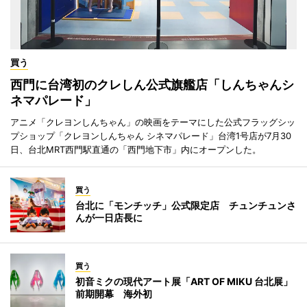
買う
西門に台湾初のクレしん公式旗艦店「しんちゃんシ
ネマパレード」
アニメ「クレヨンしんちゃん」の映画をテーマにした公式フラッグシッ
プショップ「クレヨンしんちゃん シネマパレード」台湾1号店が7月30
日、台北MRT西門駅直通の「西門地下市」内にオープンした。
買う
台北に「モンチッチ」公式限定店 チュンチュンさ
んが一日店長に
買う
初音ミクの現代アート展「ART OF MIKU 台北展」
前期開幕 海外初