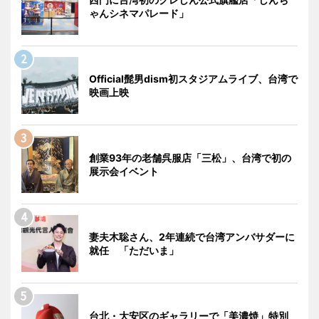
ゃんシネマパレード」
Official髭男dism初スタジアムライブ、台湾で
映画上映
創業93年の老舗呉服店「三松」、台湾で初の
展示会イベント
妻夫木聡さん、2年連続で台湾アンバサダーに
就任 「ただいま」
台北・大安区のギャラリーで「美濃焼」特別