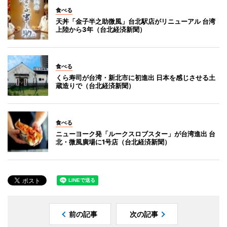
食べる
天丼「金子半之助微風」台北駅店がリニューアル 台湾
上陸から3年（台北経済新聞）
食べる
くら寿司が台湾・新北市に初進出 日本を感じさせる土
蔵造りで（台北経済新聞）
食べる
ニューヨーク発「ルークスロブスター」が台湾進出 台
北・微風廣場に1号店（台北経済新聞）
前の記事
次の記事