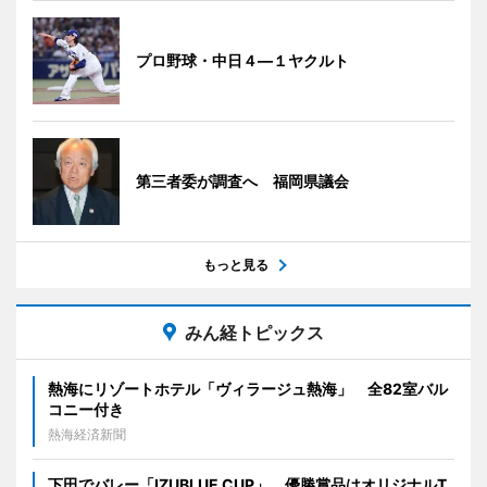
プロ野球・中日４―１ヤクルト
第三者委が調査へ 福岡県議会
もっと見る
みん経トピックス
熱海にリゾートホテル「ヴィラージュ熱海」 全82室バル
コニー付き
熱海経済新聞
下田でバレー「IZUBLUE CUP」 優勝賞品はオリジナルT