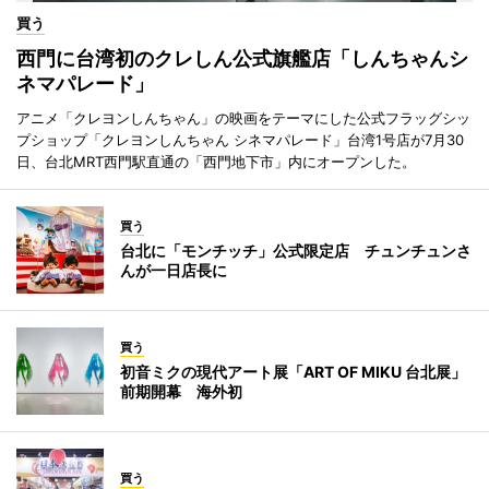
買う
西門に台湾初のクレしん公式旗艦店「しんちゃんシ
ネマパレード」
アニメ「クレヨンしんちゃん」の映画をテーマにした公式フラッグシッ
プショップ「クレヨンしんちゃん シネマパレード」台湾1号店が7月30
日、台北MRT西門駅直通の「西門地下市」内にオープンした。
買う
台北に「モンチッチ」公式限定店 チュンチュンさ
んが一日店長に
買う
初音ミクの現代アート展「ART OF MIKU 台北展」
前期開幕 海外初
買う