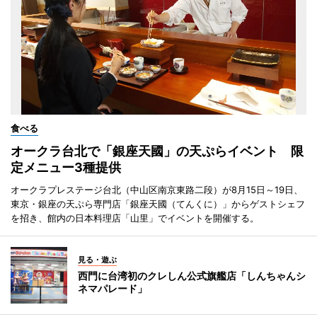
食べる
オークラ台北で「銀座天國」の天ぷらイベント 限
定メニュー3種提供
オークラプレステージ台北（中山区南京東路二段）が8月15日～19日、
東京・銀座の天ぷら専門店「銀座天國（てんくに）」からゲストシェフ
を招き、館内の日本料理店「山里」でイベントを開催する。
見る・遊ぶ
西門に台湾初のクレしん公式旗艦店「しんちゃんシ
ネマパレード」