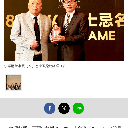
李添財董事長（左）と李玉鼎総経理（右）
台湾北部・宜蘭の飲料メーカー「金車グループ」が3月