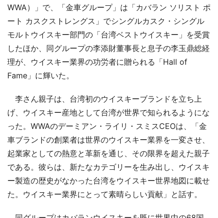
WWA）」で、「金車グループ」は「カバラン ソリスト ポ
ート カスクストレングス」でシングルカスク・シングル
モルトウイスキー部門の「台湾ベストウイスキー」を受賞
したほか、同グループの李添財董事長と息子の李玉鼎総経
理が、ウイスキー業界の功労者に贈られる「Hall of
Fame」に輝いた。
李さん親子は、台湾初のウイスキーブランドを立ち上
げ、ウイスキー産地として台湾が世界で知られるようにな
った。WWAのデーミアン・ライリ・スミスCEOは、「金
車ブランドの創業者は世界のウイスキー業界を一変させ、
起業家としての熱意と革新を通じ、その限界を超えた親子
である。彼らは、新たなカテゴリーを生み出し、ウイスキ
ー製造の歴史がなかった台湾をウイスキー世界地図に載せ
た。ウイスキー業界にとって素晴らしい貢献」と話す。
同グループはカバランウイスキーを既に世界中の68国