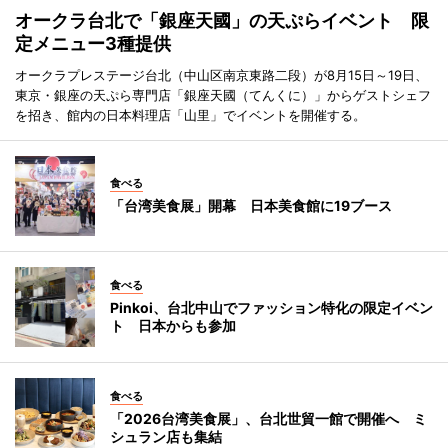
オークラ台北で「銀座天國」の天ぷらイベント 限
定メニュー3種提供
オークラプレステージ台北（中山区南京東路二段）が8月15日～19日、
東京・銀座の天ぷら専門店「銀座天國（てんくに）」からゲストシェフ
を招き、館内の日本料理店「山里」でイベントを開催する。
食べる
「台湾美食展」開幕 日本美食館に19ブース
食べる
Pinkoi、台北中山でファッション特化の限定イベン
ト 日本からも参加
食べる
「2026台湾美食展」、台北世貿一館で開催へ ミ
シュラン店も集結