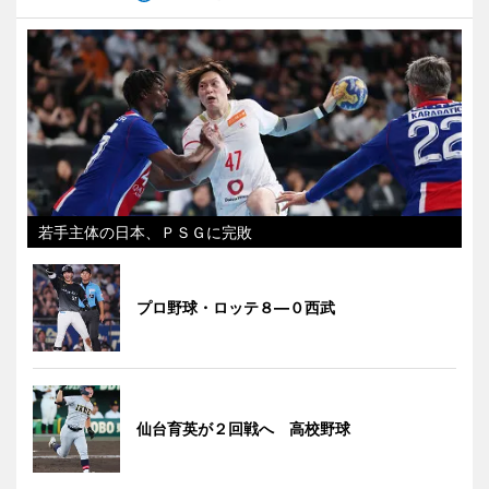
若手主体の日本、ＰＳＧに完敗
プロ野球・ロッテ８―０西武
仙台育英が２回戦へ 高校野球