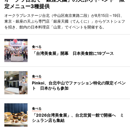
定メニュー3種提供
オークラプレステージ台北（中山区南京東路二段）が8月15日～19日、
東京・銀座の天ぷら専門店「銀座天國（てんくに）」からゲストシェフ
を招き、館内の日本料理店「山里」でイベントを開催する。
食べる
「台湾美食展」開幕 日本美食館に19ブース
食べる
Pinkoi、台北中山でファッション特化の限定イベン
ト 日本からも参加
食べる
「2026台湾美食展」、台北世貿一館で開催へ ミ
シュラン店も集結