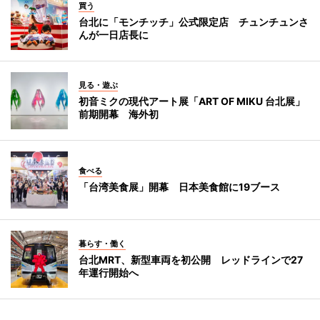
買う
台北に「モンチッチ」公式限定店 チュンチュンさ
んが一日店長に
見る・遊ぶ
初音ミクの現代アート展「ART OF MIKU 台北展」
前期開幕 海外初
食べる
「台湾美食展」開幕 日本美食館に19ブース
暮らす・働く
台北MRT、新型車両を初公開 レッドラインで27
年運行開始へ