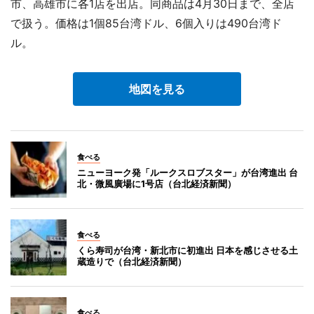
市、高雄市に各1店を出店。同商品は4月30日まで、全店
で扱う。価格は1個85台湾ドル、6個入りは490台湾ド
ル。
地図を見る
食べる
ニューヨーク発「ルークスロブスター」が台湾進出 台
北・微風廣場に1号店（台北経済新聞）
食べる
くら寿司が台湾・新北市に初進出 日本を感じさせる土
蔵造りで（台北経済新聞）
食べる