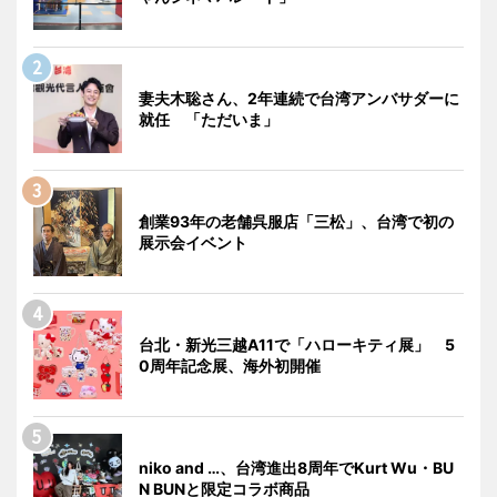
妻夫木聡さん、2年連続で台湾アンバサダーに
就任 「ただいま」
創業93年の老舗呉服店「三松」、台湾で初の
展示会イベント
台北・新光三越A11で「ハローキティ展」 5
0周年記念展、海外初開催
niko and …、台湾進出8周年でKurt Wu・BU
N BUNと限定コラボ商品