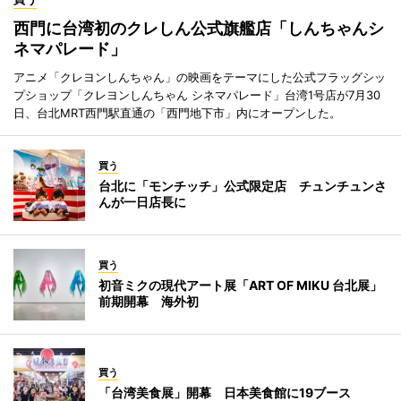
西門に台湾初のクレしん公式旗艦店「しんちゃんシ
ネマパレード」
アニメ「クレヨンしんちゃん」の映画をテーマにした公式フラッグシッ
プショップ「クレヨンしんちゃん シネマパレード」台湾1号店が7月30
日、台北MRT西門駅直通の「西門地下市」内にオープンした。
買う
台北に「モンチッチ」公式限定店 チュンチュンさ
んが一日店長に
買う
初音ミクの現代アート展「ART OF MIKU 台北展」
前期開幕 海外初
買う
「台湾美食展」開幕 日本美食館に19ブース