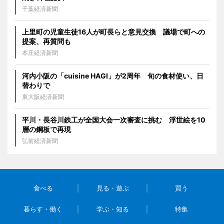
千葉経済新聞
上里町の児童生徒16人が町長らと意見交換 議場で町への
提案、再質問も
本庄経済新聞
河内小阪の「cuisine HAGI」が2周年 旬の食材使い、日
替わりで
東大阪経済新聞
平川・長谷川鉄工が全国大会一次審査に挑む 浮世絵を10
層の鋼板で再現
弘前経済新聞
食べる
見る・遊ぶ
買う
暮らす・働く
学ぶ・知る
特集