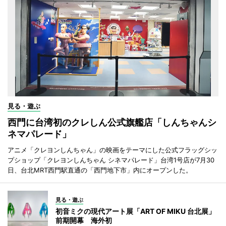
見る・遊ぶ
西門に台湾初のクレしん公式旗艦店「しんちゃんシ
ネマパレード」
アニメ「クレヨンしんちゃん」の映画をテーマにした公式フラッグシッ
プショップ「クレヨンしんちゃん シネマパレード」台湾1号店が7月30
日、台北MRT西門駅直通の「西門地下市」内にオープンした。
見る・遊ぶ
初音ミクの現代アート展「ART OF MIKU 台北展」
前期開幕 海外初