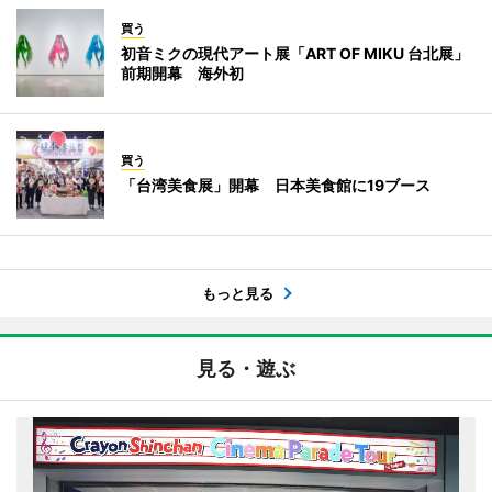
買う
初音ミクの現代アート展「ART OF MIKU 台北展」
前期開幕 海外初
買う
「台湾美食展」開幕 日本美食館に19ブース
もっと見る
見る・遊ぶ