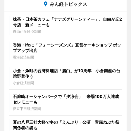
みん経トピックス
抹茶・日本茶カフェ「ナナズグリーンティー」、自由が丘2
号店 新メニューも
自由が丘経済新聞
香港・ifcに「フォーシーズンズ」直営ケーキショップ ポッ
プアップ出店
香港経済新聞
小倉・魚町の台湾料理店「麗白」が10周年 小倉南産の台
湾野菜使う
小倉経済新聞
石廊崎オーシャンパークで「夕涼会」 来場100万人達成
セレモニーも
伊豆下田経済新聞
夏の八戸三社大祭で冬の「えんぶり」公演 青森ねぶた祭
関係者の姿も