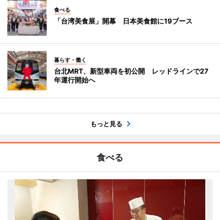
食べる
「台湾美食展」開幕 日本美食館に19ブース
暮らす・働く
台北MRT、新型車両を初公開 レッドラインで27
年運行開始へ
もっと見る
食べる