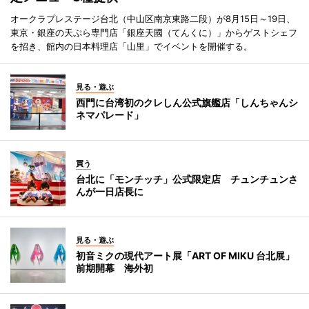
オークラプレステージ台北（中山区南京東路二段）が8月15日～19日、
東京・銀座の天ぷら専門店「銀座天國（てんくに）」からゲストシェフ
を招き、館内の日本料理店「山里」でイベントを開催する。
見る・遊ぶ
西門に台湾初のクレしん公式旗艦店「しんちゃんシ
ネマパレード」
買う
台北に「モンチッチ」公式限定店 チュンチュンさ
んが一日店長に
見る・遊ぶ
初音ミクの現代アート展「ART OF MIKU 台北展」
前期開幕 海外初