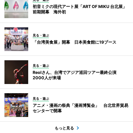
初音ミクの現代アート展「ART OF MIKU 台北展」
前期開幕 海外初
見る・遊ぶ
「台湾美食展」開幕 日本美食館に19ブース
見る・遊ぶ
Reolさん、台湾でアジア巡回ツアー最終公演
2000人が来場
見る・遊ぶ
アニメ・漫画の祭典「漫画博覧会」 台北世界貿易
センターで開幕
もっと見る