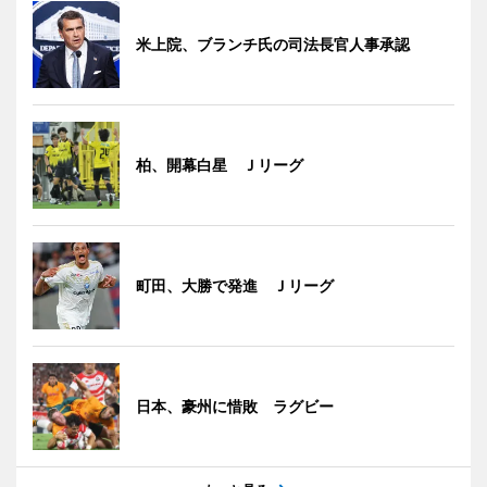
米上院、ブランチ氏の司法長官人事承認
柏、開幕白星 Ｊリーグ
町田、大勝で発進 Ｊリーグ
日本、豪州に惜敗 ラグビー