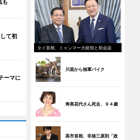
流も
として初
タイ首相、ミャンマー大統領と初会談
川底から独軍バイク
をテーマに
寿美花代さん死去、９４歳
高市首相、非核三原則「政