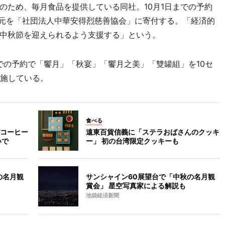
のため、毎月食品を提供している同社。10月1日までの予約
0元を「社団法人中華安得烈慈善協会」に寄付する。「経済的
中秋節を迎えられるよう支援する」という。
での予約で「饗月」「秋宴」「饗月之美」「雙罐組」を10セ
実施している。
食べる
コーヒー
遠東百貨信義に「ステラおばさんのクッキ
いで
ー」 初の台湾限定クッキーも
の名月観
サンシャイン60展望台で「中秋の名月観
賞会」 星空写真家による解説も
池袋経済新聞