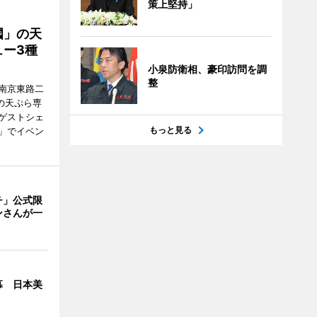
策上堅持」
國」の天
ー3種
小泉防衛相、豪印訪問を調
整
南京東路二
の天ぷら専
ゲストシェ
もっと見る
」でイベン
チ」公式限
ンさんが一
幕 日本美