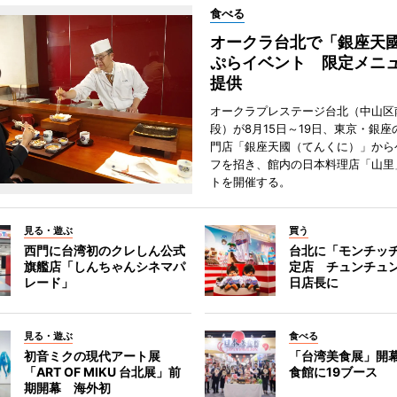
食べる
オークラ台北で「銀座天
ぷらイベント 限定メニュ
提供
オークラプレステージ台北（中山区
段）が8月15日～19日、東京・銀座
門店「銀座天國（てんくに）」から
フを招き、館内の日本料理店「山里
トを開催する。
見る・遊ぶ
買う
西門に台湾初のクレしん公式
台北に「モンチッ
旗艦店「しんちゃんシネマパ
定店 チュンチュ
レード」
日店長に
見る・遊ぶ
食べる
初音ミクの現代アート展
「台湾美食展」開
「ART OF MIKU 台北展」前
食館に19ブース
期開幕 海外初