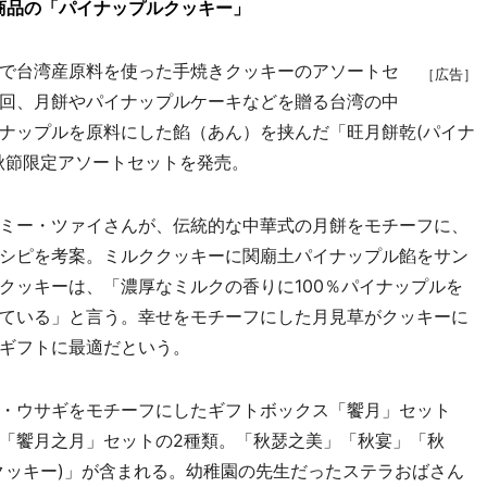
商品の「パイナップルクッキー」
で台湾産原料を使った手焼きクッキーのアソートセ
［広告］
回、月餅やパイナップルケーキなどを贈る台湾の中
ナップルを原料にした餡（あん）を挟んだ「旺月餅乾(パイナ
秋節限定アソートセットを発売。
ミー・ツァイさんが、伝統的な中華式の月餅をモチーフに、
シピを考案。ミルククッキーに関廟土パイナップル餡をサン
クッキーは、「濃厚なミルクの香りに100％パイナップルを
ている」と言う。幸せをモチーフにした月見草がクッキーに
ギフトに最適だという。
・ウサギをモチーフにしたギフトボックス「饗月」セット
「饗月之月」セットの2種類。「秋瑟之美」「秋宴」「秋
クッキー)」が含まれる。幼稚園の先生だったステラおばさん