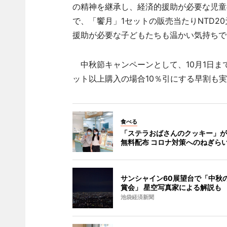
の精神を継承し、経済的援助が必要な児童
で、「饗月」1セットの販売当たりNTD2
援助が必要な子どもたちも温かい気持ちで
中秋節キャンペーンとして、10月1日ま
ット以上購入の場合10％引にする早割も
食べる
「ステラおばさんのクッキー」が
無料配布 コロナ対策へのねぎら
サンシャイン60展望台で「中秋
賞会」 星空写真家による解説も
池袋経済新聞