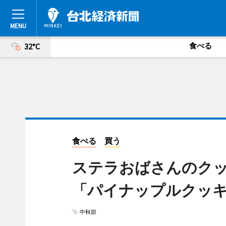
食べる
32°C
食べる
買う
ステラおばさんのク
「パイナップルクッ
中秋節