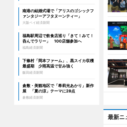
南港の結婚式場で「アリスのゴシックフ
ァンタジーアフタヌーンティー」
大阪ベイ経済新聞
福島駅周辺で飲食店巡り「きて！みて！
呑んでラリー」 100店舗参加へ
福島経済新聞
下條村「岡本ファーム」、黒スイカ収穫
最盛期 少雨高温で甘み強く
飯田経済新聞
倉敷・美観地区で「希莉光あかり」新作
展 「夏の涼」テーマに28点
倉敷経済新聞
最新ニ