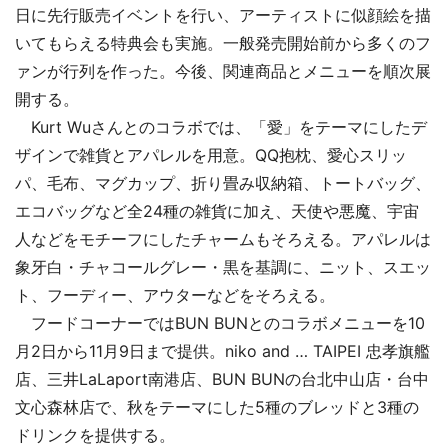
日に先行販売イベントを行い、アーティストに似顔絵を描
いてもらえる特典会も実施。一般発売開始前から多くのフ
ァンが行列を作った。今後、関連商品とメニューを順次展
開する。
Kurt Wuさんとのコラボでは、「愛」をテーマにしたデ
ザインで雑貨とアパレルを用意。QQ抱枕、愛心スリッ
パ、毛布、マグカップ、折り畳み収納箱、トートバッグ、
エコバッグなど全24種の雑貨に加え、天使や悪魔、宇宙
人などをモチーフにしたチャームもそろえる。アパレルは
象牙白・チャコールグレー・黒を基調に、ニット、スエッ
ト、フーディー、アウターなどをそろえる。
フードコーナーではBUN BUNとのコラボメニューを10
月2日から11月9日まで提供。niko and … TAIPEI 忠孝旗艦
店、三井LaLaport南港店、BUN BUNの台北中山店・台中
文心森林店で、秋をテーマにした5種のブレッドと3種の
ドリンクを提供する。