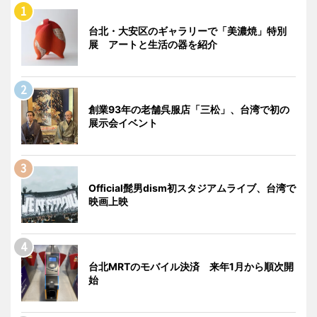
台北・大安区のギャラリーで「美濃焼」特別
展 アートと生活の器を紹介
創業93年の老舗呉服店「三松」、台湾で初の
展示会イベント
Official髭男dism初スタジアムライブ、台湾で
映画上映
台北MRTのモバイル決済 来年1月から順次開
始