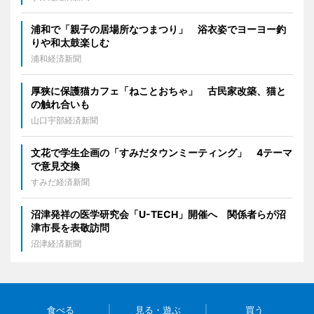
浦和で「親子の居場所なつまつり」 浴衣姿でヨーヨー釣
りや和太鼓楽しむ
浦和経済新聞
厚狭に保護猫カフェ「ねことおちゃ」 古民家改築、猫と
の触れ合いも
山口宇部経済新聞
文花で学生企画の「すみだタウンミーティング」 4テーマ
で意見交換
すみだ経済新聞
沼津発祥の医学研究会「U-TECH」開催へ 関係者らが沼
津市長を表敬訪問
沼津経済新聞
食べる
見る・遊ぶ
買う