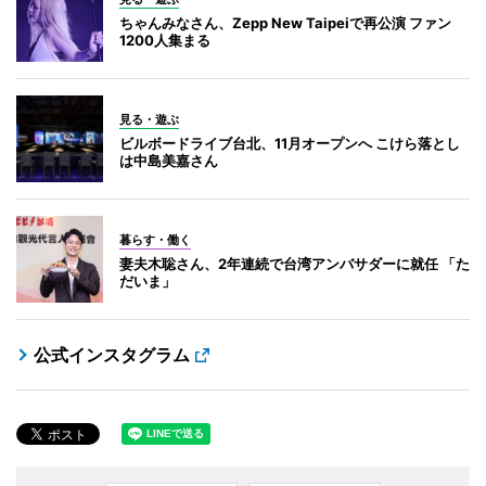
ちゃんみなさん、Zepp New Taipeiで再公演 ファン
1200人集まる
見る・遊ぶ
ビルボードライブ台北、11月オープンへ こけら落とし
は中島美嘉さん
暮らす・働く
妻夫木聡さん、2年連続で台湾アンバサダーに就任 「た
だいま」
公式インスタグラム