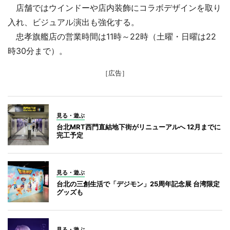
店舗ではウインドーや店内装飾にコラボデザインを取り
入れ、ビジュアル演出も強化する。
忠孝旗艦店の営業時間は11時～22時（土曜・日曜は22
時30分まで）。
［広告］
見る・遊ぶ
台北MRT西門直結地下街がリニューアルへ 12月までに
完工予定
見る・遊ぶ
台北の三創生活で「デジモン」25周年記念展 台湾限定
グッズも
見る・遊ぶ