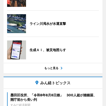
ライン川渇水が水運直撃
生成ＡＩ、被災地照らす
もっと見る
みん経トピックス
墨田区役所、「令和8年8月8日婚」 300人超が婚姻届、
開庁前から長い列
すみだ経済新聞