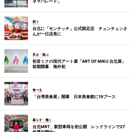
ネマパレード」
買う
台北に「モンチッチ」公式限定店 チュンチュンさ
んが一日店長に
見る・遊ぶ
初音ミクの現代アート展「ART OF MIKU 台北展」
前期開幕 海外初
食べる
「台湾美食展」開幕 日本美食館に19ブース
暮らす・働く
台北MRT、新型車両を初公開 レッドラインで27
年運行開始へ