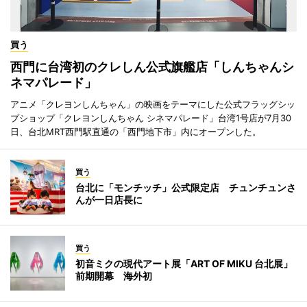
買う
西門に台湾初のクレしん公式旗艦店「しんちゃんシ
ネマパレード」
アニメ「クレヨンしんちゃん」の映画をテーマにした公式フラッグシッ
プショップ「クレヨンしんちゃん シネマパレード」台湾1号店が7月30
日、台北MRT西門駅直通の「西門地下市」内にオープンした。
買う
台北に「モンチッチ」公式限定店 チュンチュンさ
んが一日店長に
買う
初音ミクの現代アート展「ART OF MIKU 台北展」
前期開幕 海外初