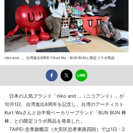
niko and …、台湾進出8周年でKurt Wu・BUN BUNと限定コラボ商品
日本の人気ブランド「niko and …（ニコアンド）」が
10月1日、台湾進出8周年を記念し、台湾のアーティスト
Kurt Wuさんと台中発ベーカリーブランド「BUN BUN 棒
棒」との限定コラボ商品を発表した。
TAIPEI 忠孝旗艦店（大安区忠孝東路四段）では1日・2