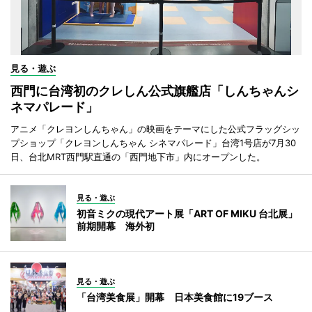
見る・遊ぶ
西門に台湾初のクレしん公式旗艦店「しんちゃんシ
ネマパレード」
アニメ「クレヨンしんちゃん」の映画をテーマにした公式フラッグシッ
プショップ「クレヨンしんちゃん シネマパレード」台湾1号店が7月30
日、台北MRT西門駅直通の「西門地下市」内にオープンした。
見る・遊ぶ
初音ミクの現代アート展「ART OF MIKU 台北展」
前期開幕 海外初
見る・遊ぶ
「台湾美食展」開幕 日本美食館に19ブース