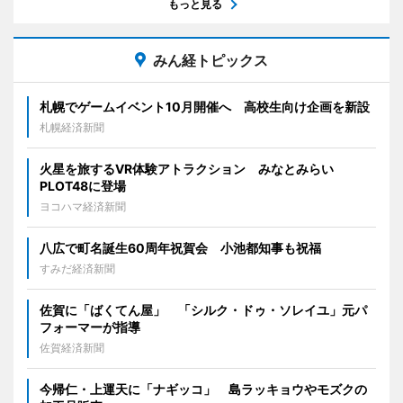
もっと見る
みん経トピックス
札幌でゲームイベント10月開催へ 高校生向け企画を新設
札幌経済新聞
火星を旅するVR体験アトラクション みなとみらい
PLOT48に登場
ヨコハマ経済新聞
八広で町名誕生60周年祝賀会 小池都知事も祝福
すみだ経済新聞
佐賀に「ばくてん屋」 「シルク・ドゥ・ソレイユ」元パ
フォーマーが指導
佐賀経済新聞
今帰仁・上運天に「ナギッコ」 島ラッキョウやモズクの