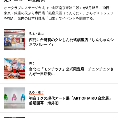
オークラプレステージ台北（中山区南京東路二段）が8月15日～19日、
東京・銀座の天ぷら専門店「銀座天國（てんくに）」からゲストシェフ
を招き、館内の日本料理店「山里」でイベントを開催する。
見る・遊ぶ
西門に台湾初のクレしん公式旗艦店「しんちゃんシ
ネマパレード」
買う
台北に「モンチッチ」公式限定店 チュンチュンさ
んが一日店長に
見る・遊ぶ
初音ミクの現代アート展「ART OF MIKU 台北展」
前期開幕 海外初