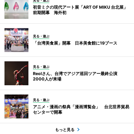
見る・遊ぶ
初音ミクの現代アート展「ART OF MIKU 台北展」
前期開幕 海外初
見る・遊ぶ
「台湾美食展」開幕 日本美食館に19ブース
見る・遊ぶ
Reolさん、台湾でアジア巡回ツアー最終公演
2000人が来場
見る・遊ぶ
アニメ・漫画の祭典「漫画博覧会」 台北世界貿易
センターで開幕
もっと見る