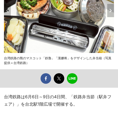
台湾鉄路の熊のマスコット「鉄魯」「漢娜将」をデザインした弁当箱（写真
提供＝台湾鉄路）
台湾鉄路は6月6日～9日の4日間、「鉄路弁当節（駅弁フ
ェア）」を台北駅1階広場で開催する。