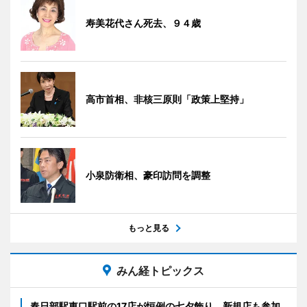
寿美花代さん死去、９４歳
高市首相、非核三原則「政策上堅持」
小泉防衛相、豪印訪問を調整
もっと見る
みん経トピックス
春日部駅東口駅前の17店が恒例の七夕飾り 新規店も参加