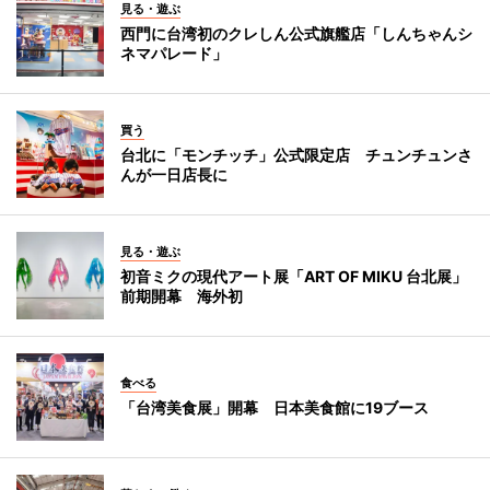
見る・遊ぶ
西門に台湾初のクレしん公式旗艦店「しんちゃんシ
ネマパレード」
買う
台北に「モンチッチ」公式限定店 チュンチュンさ
んが一日店長に
見る・遊ぶ
初音ミクの現代アート展「ART OF MIKU 台北展」
前期開幕 海外初
食べる
「台湾美食展」開幕 日本美食館に19ブース