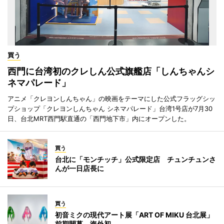
買う
西門に台湾初のクレしん公式旗艦店「しんちゃんシ
ネマパレード」
アニメ「クレヨンしんちゃん」の映画をテーマにした公式フラッグシッ
プショップ「クレヨンしんちゃん シネマパレード」台湾1号店が7月30
日、台北MRT西門駅直通の「西門地下市」内にオープンした。
買う
台北に「モンチッチ」公式限定店 チュンチュンさ
んが一日店長に
買う
初音ミクの現代アート展「ART OF MIKU 台北展」
前期開幕 海外初