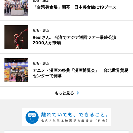
見る・遊ぶ
「台湾美食展」開幕 日本美食館に19ブース
見る・遊ぶ
Reolさん、台湾でアジア巡回ツアー最終公演
2000人が来場
見る・遊ぶ
アニメ・漫画の祭典「漫画博覧会」 台北世界貿易
センターで開幕
もっと見る