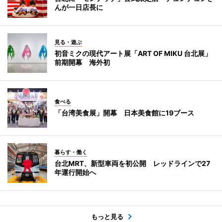
んが一日店長に
見る・遊ぶ
初音ミクの現代アート展「ART OF MIKU 台北展」
前期開幕 海外初
食べる
「台湾美食展」開幕 日本美食館に19ブース
暮らす・働く
台北MRT、新型車両を初公開 レッドラインで27
年運行開始へ
もっと見る