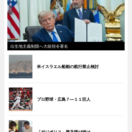
出生地主義制限へ大統領令署名
米イスラエル船舶の航行禁止検討
プロ野球・広島７―１１巨人
「デジポリス」普及呼び掛け