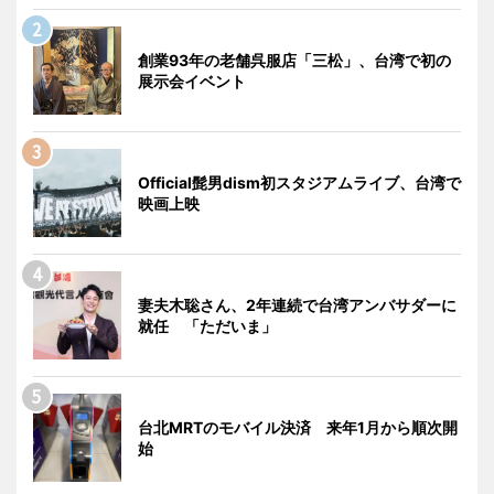
創業93年の老舗呉服店「三松」、台湾で初の
展示会イベント
Official髭男dism初スタジアムライブ、台湾で
映画上映
妻夫木聡さん、2年連続で台湾アンバサダーに
就任 「ただいま」
台北MRTのモバイル決済 来年1月から順次開
始