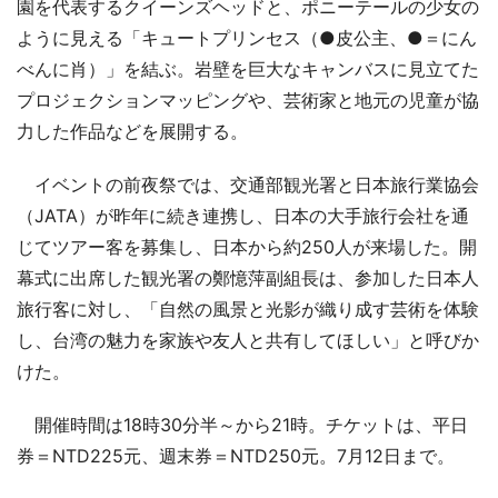
園を代表するクイーンズヘッドと、ポニーテールの少女の
ように見える「キュートプリンセス（●皮公主、●＝にん
べんに肖）」を結ぶ。岩壁を巨大なキャンバスに見立てた
プロジェクションマッピングや、芸術家と地元の児童が協
力した作品などを展開する。
イベントの前夜祭では、交通部観光署と日本旅行業協会
（JATA）が昨年に続き連携し、日本の大手旅行会社を通
じてツアー客を募集し、日本から約250人が来場した。開
幕式に出席した観光署の鄭憶萍副組長は、参加した日本人
旅行客に対し、「自然の風景と光影が織り成す芸術を体験
し、台湾の魅力を家族や友人と共有してほしい」と呼びか
けた。
開催時間は18時30分半～から21時。チケットは、平日
券＝NTD225元、週末券＝NTD250元。7月12日まで。