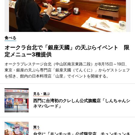
食べる
オークラ台北で「銀座天國」の天ぷらイベント 限
定メニュー3種提供
オークラプレステージ台北（中山区南京東路二段）が8月15日～19日、
東京・銀座の天ぷら専門店「銀座天國（てんくに）」からゲストシェフ
を招き、館内の日本料理店「山里」でイベントを開催する。
見る・遊ぶ
西門に台湾初のクレしん公式旗艦店「しんちゃんシ
ネマパレード」
買う
台北に「モンチッチ」公式限定店 チュンチュンさ