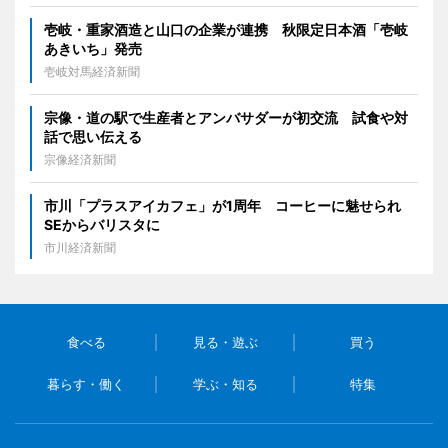
壱岐・重家酒造と山口の企業が連携 秋限定日本酒「壱岐
あきいち」発売
壱岐対馬経済新聞
宗像・道の駅で生産者とアンバサダーが初交流 試食や対
話で思い伝える
宗像経済新聞
市川「プラスアイカフェ」が1周年 コーヒーに魅せられ
SEからバリスタに
市川経済新聞
食べる
見る・遊ぶ
買う
暮らす・働く
学ぶ・知る
特集