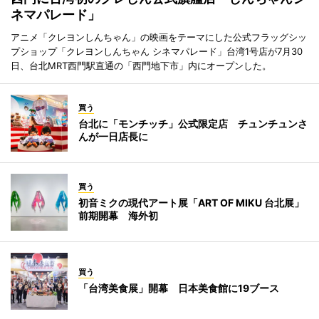
ネマパレード」
アニメ「クレヨンしんちゃん」の映画をテーマにした公式フラッグシッ
プショップ「クレヨンしんちゃん シネマパレード」台湾1号店が7月30
日、台北MRT西門駅直通の「西門地下市」内にオープンした。
買う
台北に「モンチッチ」公式限定店 チュンチュンさ
んが一日店長に
買う
初音ミクの現代アート展「ART OF MIKU 台北展」
前期開幕 海外初
買う
「台湾美食展」開幕 日本美食館に19ブース