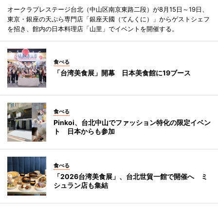
オークラプレステージ台北（中山区南京東路二段）が8月15日～19日、
東京・銀座の天ぷら専門店「銀座天國（てんくに）」からゲストシェフ
を招き、館内の日本料理店「山里」でイベントを開催する。
食べる
「台湾美食展」開幕 日本美食館に19ブース
食べる
Pinkoi、台北中山でファッション特化の限定イベン
ト 日本からも参加
食べる
「2026台湾美食展」、台北世貿一館で開催へ ミ
シュラン店も集結