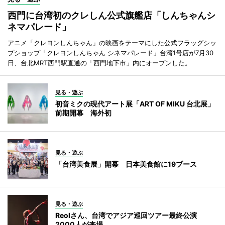
西門に台湾初のクレしん公式旗艦店「しんちゃんシ
ネマパレード」
アニメ「クレヨンしんちゃん」の映画をテーマにした公式フラッグシッ
プショップ「クレヨンしんちゃん シネマパレード」台湾1号店が7月30
日、台北MRT西門駅直通の「西門地下市」内にオープンした。
見る・遊ぶ
初音ミクの現代アート展「ART OF MIKU 台北展」
前期開幕 海外初
見る・遊ぶ
「台湾美食展」開幕 日本美食館に19ブース
見る・遊ぶ
Reolさん、台湾でアジア巡回ツアー最終公演
2000人が来場