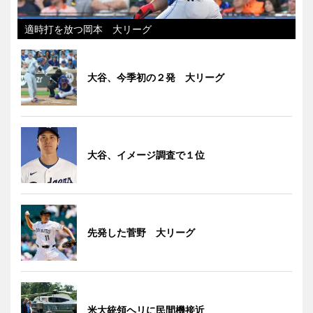
適時打を放つ岡本 大リーグ
大谷、今季初の２発 大リーグ
大谷、イメージ調査で１位
先発した菅野 大リーグ
米大統領ヘリに民間機接近