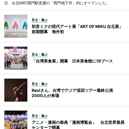
日、台北MRT西門駅直通の「西門地下市」内にオープンした。
見る・遊ぶ
初音ミクの現代アート展「ART OF MIKU 台北展」
前期開幕 海外初
見る・遊ぶ
「台湾美食展」開幕 日本美食館に19ブース
見る・遊ぶ
Reolさん、台湾でアジア巡回ツアー最終公演
2000人が来場
見る・遊ぶ
アニメ・漫画の祭典「漫画博覧会」 台北世界貿易
センターで開幕