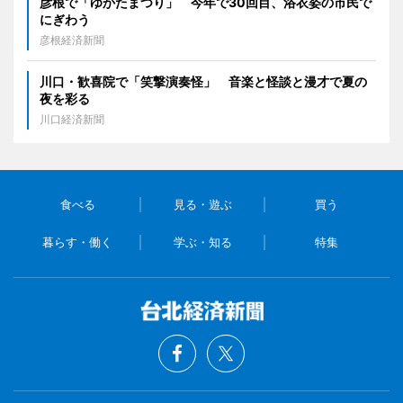
彦根で「ゆかたまつり」 今年で30回目、浴衣姿の市民で
にぎわう
彦根経済新聞
川口・歓喜院で「笑撃演奏怪」 音楽と怪談と漫才で夏の
夜を彩る
川口経済新聞
食べる
見る・遊ぶ
買う
暮らす・働く
学ぶ・知る
特集