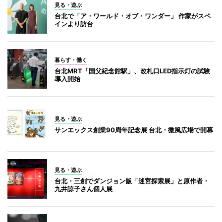
見る・遊ぶ
台北で「ア・ワールド・オブ・ワンダー」 作家がスペ
インより訪台
暮らす・働く
台北MRT「国父紀念館駅」、改札口LED指示灯の試験
導入開始
見る・遊ぶ
サンエックス創業90周年記念展 台北・微風広場で開幕
見る・遊ぶ
台北・三創でダンジョン飯「迷宮探索展」と原作者・
九井諒子さん個人展