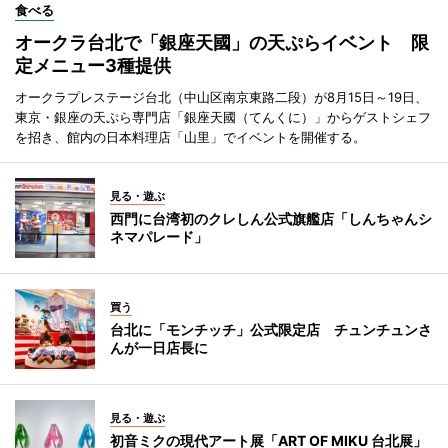
食べる
オークラ台北で「銀座天國」の天ぷらイベント 限
定メニュー3種提供
オークラプレステージ台北（中山区南京東路二段）が8月15日～19日、
東京・銀座の天ぷら専門店「銀座天國（てんくに）」からゲストシェフ
を招き、館内の日本料理店「山里」でイベントを開催する。
見る・遊ぶ
西門に台湾初のクレしん公式旗艦店「しんちゃんシ
ネマパレード」
買う
台北に「モンチッチ」公式限定店 チュンチュンさ
んが一日店長に
見る・遊ぶ
初音ミクの現代アート展「ART OF MIKU 台北展」