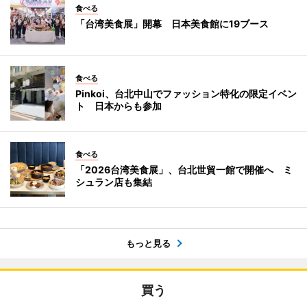
食べる
「台湾美食展」開幕 日本美食館に19ブース
食べる
Pinkoi、台北中山でファッション特化の限定イベン
ト 日本からも参加
食べる
「2026台湾美食展」、台北世貿一館で開催へ ミ
シュラン店も集結
もっと見る
買う