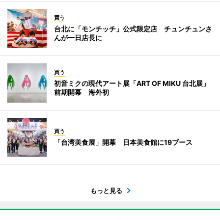
買う
台北に「モンチッチ」公式限定店 チュンチュンさ
んが一日店長に
買う
初音ミクの現代アート展「ART OF MIKU 台北展」
前期開幕 海外初
買う
「台湾美食展」開幕 日本美食館に19ブース
もっと見る