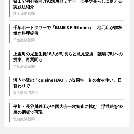
狭山で初心者向けAI活用セミナー 仕事や暮らしに使える
実践法紹介
狭山経済新聞
千葉ポートタワーで「BLUE＆FIRE mini」 地元店が鉄板
焼き料理提供
千葉経済新聞
上里町の児童生徒16人が町長らと意見交換 議場で町への
提案、再質問も
本庄経済新聞
河内小阪の「cuisine HAGI」が2周年 旬の食材使い、日
替わりで
東大阪経済新聞
平川・長谷川鉄工が全国大会一次審査に挑む 浮世絵を10
層の鋼板で再現
弘前経済新聞