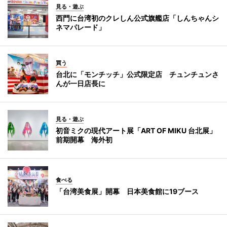
見る・遊ぶ
西門に台湾初のクレしん公式旗艦店「しんちゃんシ
ネマパレード」
買う
台北に「モンチッチ」公式限定店 チュンチュンさ
んが一日店長に
見る・遊ぶ
初音ミクの現代アート展「ART OF MIKU 台北展」
前期開幕 海外初
食べる
「台湾美食展」開幕 日本美食館に19ブース