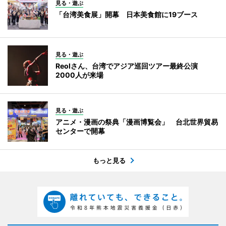
見る・遊ぶ
「台湾美食展」開幕 日本美食館に19ブース
見る・遊ぶ
Reolさん、台湾でアジア巡回ツアー最終公演
2000人が来場
見る・遊ぶ
アニメ・漫画の祭典「漫画博覧会」 台北世界貿易
センターで開幕
もっと見る