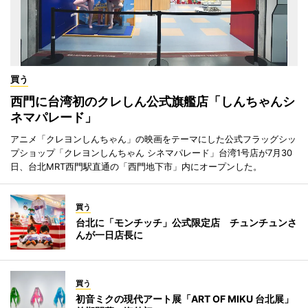
買う
西門に台湾初のクレしん公式旗艦店「しんちゃんシ
ネマパレード」
アニメ「クレヨンしんちゃん」の映画をテーマにした公式フラッグシッ
プショップ「クレヨンしんちゃん シネマパレード」台湾1号店が7月30
日、台北MRT西門駅直通の「西門地下市」内にオープンした。
買う
台北に「モンチッチ」公式限定店 チュンチュンさ
んが一日店長に
買う
初音ミクの現代アート展「ART OF MIKU 台北展」