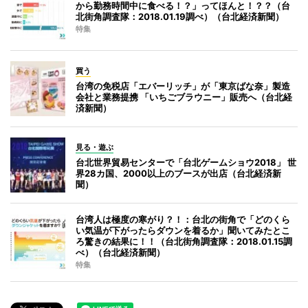
から勤務時間中に食べる！？」ってほんと！？？（台
北街角調査隊：2018.01.19調べ）（台北経済新聞）
特集
買う
台湾の免税店「エバーリッチ」が「東京ばな奈」製造
会社と業務提携 「いちごブラウニー」販売へ（台北経
済新聞）
見る・遊ぶ
台北世界貿易センターで「台北ゲームショウ2018」 世
界28カ国、2000以上のブースが出店（台北経済新
聞）
台湾人は極度の寒がり？！：台北の街角で「どのくら
い気温が下がったらダウンを着るか」聞いてみたとこ
ろ驚きの結果に！！（台北街角調査隊：2018.01.15調
べ）（台北経済新聞）
特集