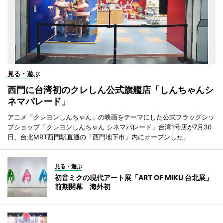
見る・遊ぶ
西門に台湾初のクレしん公式旗艦店「しんちゃんシ
ネマパレード」
アニメ「クレヨンしんちゃん」の映画をテーマにした公式フラッグシッ
プショップ「クレヨンしんちゃん シネマパレード」台湾1号店が7月30
日、台北MRT西門駅直通の「西門地下市」内にオープンした。
見る・遊ぶ
初音ミクの現代アート展「ART OF MIKU 台北展」
前期開幕 海外初