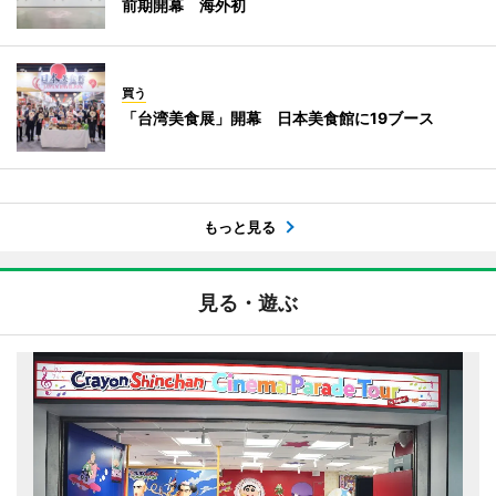
前期開幕 海外初
買う
「台湾美食展」開幕 日本美食館に19ブース
もっと見る
見る・遊ぶ