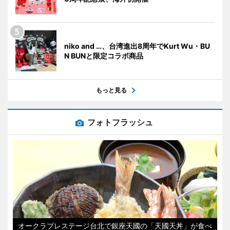
niko and …、台湾進出8周年でKurt Wu・BU
N BUNと限定コラボ商品
もっと見る
フォトフラッシュ
オークラプレステージ台北で銀座天國の「天國天丼」が食べ