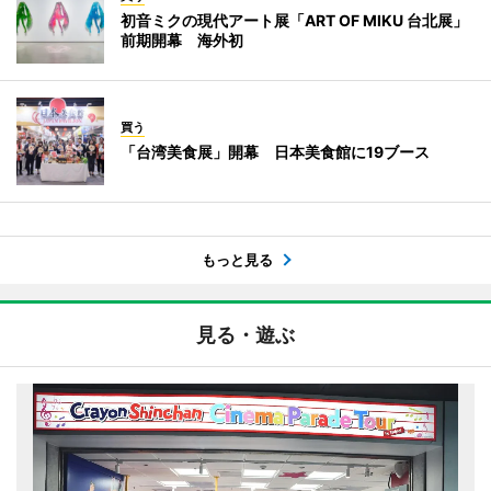
初音ミクの現代アート展「ART OF MIKU 台北展」
前期開幕 海外初
買う
「台湾美食展」開幕 日本美食館に19ブース
もっと見る
見る・遊ぶ