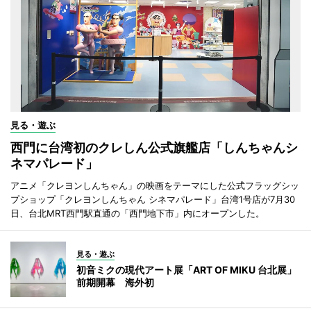
見る・遊ぶ
西門に台湾初のクレしん公式旗艦店「しんちゃんシ
ネマパレード」
アニメ「クレヨンしんちゃん」の映画をテーマにした公式フラッグシッ
プショップ「クレヨンしんちゃん シネマパレード」台湾1号店が7月30
日、台北MRT西門駅直通の「西門地下市」内にオープンした。
見る・遊ぶ
初音ミクの現代アート展「ART OF MIKU 台北展」
前期開幕 海外初