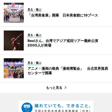
見る・遊ぶ
「台湾美食展」開幕 日本美食館に19ブース
見る・遊ぶ
Reolさん、台湾でアジア巡回ツアー最終公演
2000人が来場
見る・遊ぶ
アニメ・漫画の祭典「漫画博覧会」 台北世界貿易
センターで開幕
もっと見る