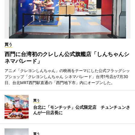
買う
西門に台湾初のクレしん公式旗艦店「しんちゃんシ
ネマパレード」
アニメ「クレヨンしんちゃん」の映画をテーマにした公式フラッグシッ
プショップ「クレヨンしんちゃん シネマパレード」台湾1号店が7月30
日、台北MRT西門駅直通の「西門地下市」内にオープンした。
買う
台北に「モンチッチ」公式限定店 チュンチュンさ
んが一日店長に
買う