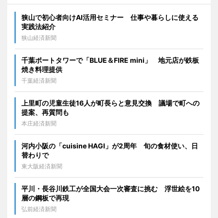
狭山で初心者向けAI活用セミナー 仕事や暮らしに使える
実践法紹介
狭山経済新聞
千葉ポートタワーで「BLUE＆FIRE mini」 地元店が鉄板
焼き料理提供
千葉経済新聞
上里町の児童生徒16人が町長らと意見交換 議場で町への
提案、再質問も
本庄経済新聞
河内小阪の「cuisine HAGI」が2周年 旬の食材使い、日
替わりで
東大阪経済新聞
平川・長谷川鉄工が全国大会一次審査に挑む 浮世絵を10
層の鋼板で再現
弘前経済新聞