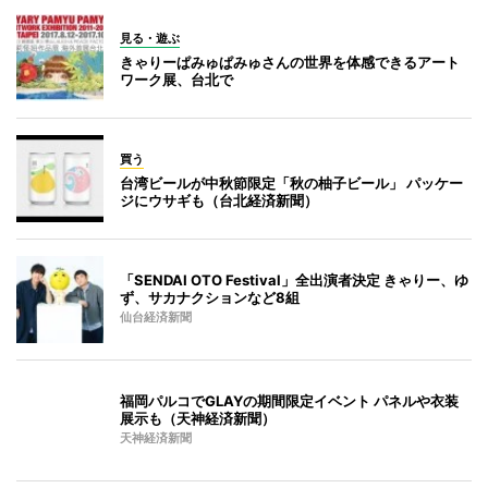
見る・遊ぶ
きゃりーぱみゅぱみゅさんの世界を体感できるアート
ワーク展、台北で
買う
台湾ビールが中秋節限定「秋の柚子ビール」 パッケー
ジにウサギも（台北経済新聞）
「SENDAI OTO Festival」全出演者決定 きゃりー、ゆ
ず、サカナクションなど8組
仙台経済新聞
福岡パルコでGLAYの期間限定イベント パネルや衣装
展示も（天神経済新聞）
天神経済新聞