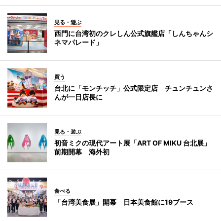
見る・遊ぶ
西門に台湾初のクレしん公式旗艦店「しんちゃんシ
ネマパレード」
買う
台北に「モンチッチ」公式限定店 チュンチュンさ
んが一日店長に
見る・遊ぶ
初音ミクの現代アート展「ART OF MIKU 台北展」
前期開幕 海外初
食べる
「台湾美食展」開幕 日本美食館に19ブース