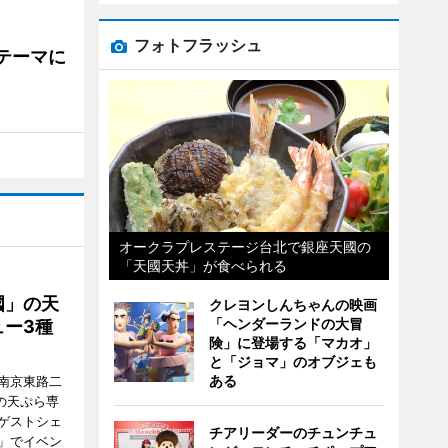
フォトフラッシュ
をテーマに
オークラプレステージ台北で銀座天國の
「天國天丼」が食べられる
國」の天
クレヨンしんちゃんの映画
「ヘンダーランドの大冒
ー3種
険」に登場する「マカオ」
と「ジョマ」のオブジェも
ある
南京東路二
の天ぷら専
ゲストシェ
チアリーダーのチュンチュ
」でイベン