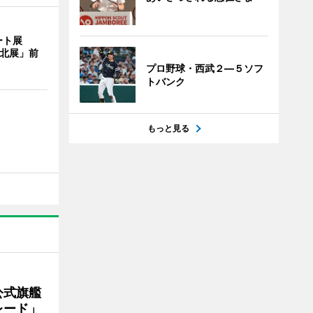
ート展
 台北展」前
プロ野球・西武２―５ソフ
トバンク
もっと見る
公式旗艦
レード」