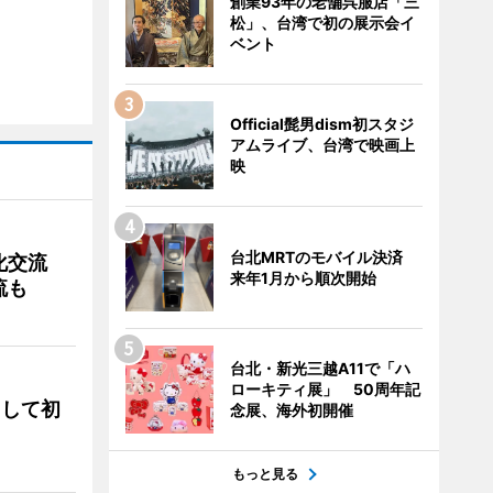
創業93年の老舗呉服店「三
松」、台湾で初の展示会イ
ベント
Official髭男dism初スタジ
アムライブ、台湾で映画上
映
台北MRTのモバイル決済
文化交流
来年1月から順次開始
流も
台北・新光三越A11で「ハ
ローキティ展」 50周年記
として初
念展、海外初開催
もっと見る