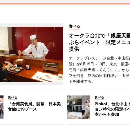
食べる
オークラ台北で「銀座天
ぷらイベント 限定メニュ
提供
オークラプレステージ台北（中山区
段）が8月15日～19日、東京・銀座
門店「銀座天國（てんくに）」から
フを招き、館内の日本料理店「山里
トを開催する。
食べる
食べる
「台湾美食展」開幕 日本美
Pinkoi、台北中
食館に19ブース
ョン特化の限定イ
本からも参加