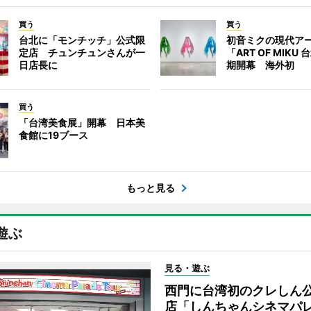
買う
買う
台北に「モンチッチ」公式限
初音ミクの現代ア
定店 チュンチュンさんが一
「ART OF MIKU
日店長に
期開幕 海外初
買う
「台湾美食展」開幕 日本美
食館に19ブース
もっと見る
遊ぶ
見る・遊ぶ
西門に台湾初のクレしん
店「しんちゃんシネマパ