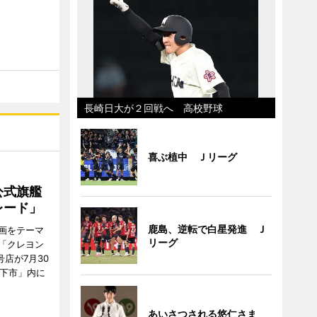
長崎日大が２回戦へ 高校野球
喜ぶ植中 Ｊリーグ
公式旗艦
レード」
鹿島、逆転で白星発進 Ｊ
画をテーマ
リーグ
「クレヨン
店が7月30
地下市」内に
あいさつされる悠仁さま