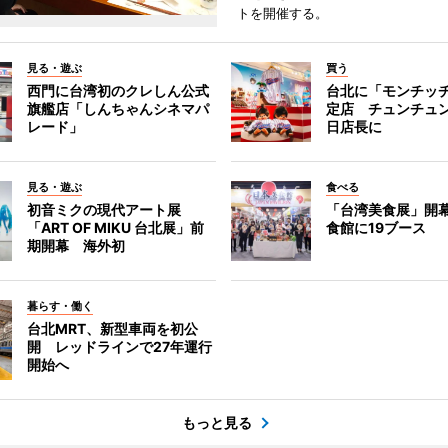
トを開催する。
見る・遊ぶ
買う
西門に台湾初のクレしん公式
台北に「モンチッ
旗艦店「しんちゃんシネマパ
定店 チュンチュ
レード」
日店長に
見る・遊ぶ
食べる
初音ミクの現代アート展
「台湾美食展」開
「ART OF MIKU 台北展」前
食館に19ブース
期開幕 海外初
暮らす・働く
台北MRT、新型車両を初公
開 レッドラインで27年運行
開始へ
もっと見る