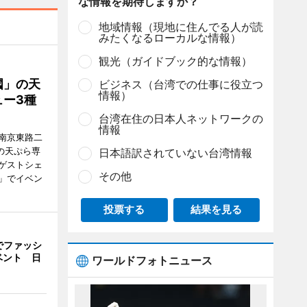
な情報を期待しますか？
地域情報（現地に住んでる人が読
みたくなるローカルな情報）
観光（ガイドブック的な情報）
國」の天
ビジネス（台湾での仕事に役立つ
情報）
ー3種
台湾在住の日本人ネットワークの
情報
南京東路二
の天ぷら専
日本語訳されていない台湾情報
ゲストシェ
その他
」でイベン
投票する
結果を見る
山でファッシ
ベント 日
ワールドフォトニュース