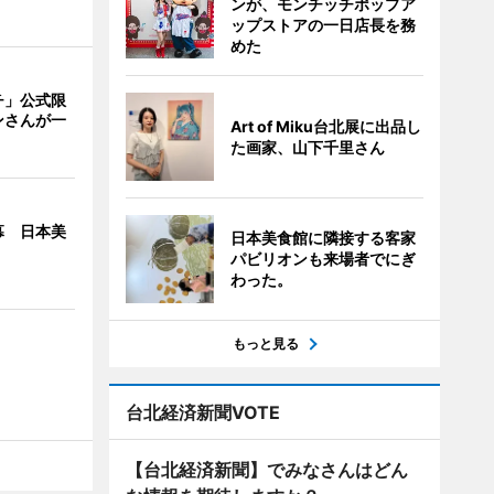
ンが、モンチッチポップア
ップストアの一日店長を務
めた
チ」公式限
ンさんが一
Art of Miku台北展に出品し
た画家、山下千里さん
幕 日本美
日本美食館に隣接する客家
パビリオンも来場者でにぎ
わった。
もっと見る
台北経済新聞VOTE
【台北経済新聞】でみなさんはどん