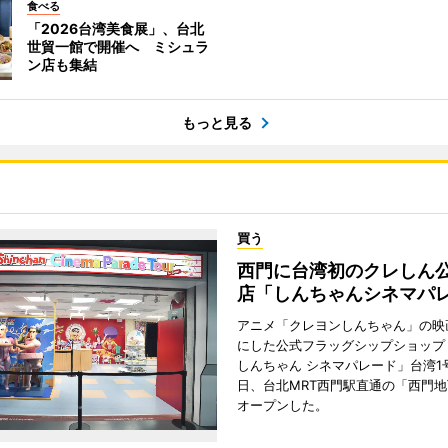
食べる
「2026台湾美食展」、台北
世貿一館で開催へ ミシュラ
ン店も集結
もっと見る
買う
西門に台湾初のクレしん
店「しんちゃんシネマパ
アニメ「クレヨンしんちゃん」の映
にした公式フラッグシップショップ
しんちゃん シネマパレード」台湾1号
日、台北MRT西門駅直通の「西門
オープンした。