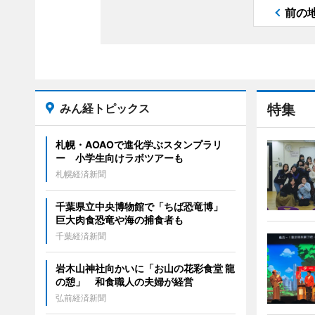
前の
みん経トピックス
特集
札幌・AOAOで進化学ぶスタンプラリ
ー 小学生向けラボツアーも
札幌経済新聞
千葉県立中央博物館で「ちば恐竜博」
巨大肉食恐竜や海の捕食者も
千葉経済新聞
岩木山神社向かいに「お山の花彩食堂 龍
の憩」 和食職人の夫婦が経営
弘前経済新聞