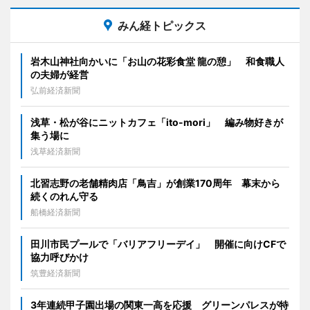
みん経トピックス
岩木山神社向かいに「お山の花彩食堂 龍の憩」 和食職人
の夫婦が経営
弘前経済新聞
浅草・松が谷にニットカフェ「ito-mori」 編み物好きが
集う場に
浅草経済新聞
北習志野の老舗精肉店「鳥吉」が創業170周年 幕末から
続くのれん守る
船橋経済新聞
田川市民プールで「バリアフリーデイ」 開催に向けCFで
協力呼びかけ
筑豊経済新聞
3年連続甲子園出場の関東一高を応援 グリーンパレスが特