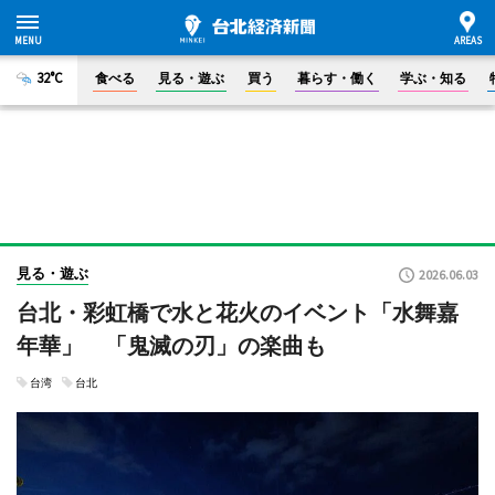
32°C
食べる
見る・遊ぶ
買う
暮らす・働く
学ぶ・知る
見る・遊ぶ
2026.06.03
台北・彩虹橋で水と花火のイベント「水舞嘉
年華」 「鬼滅の刃」の楽曲も
台湾
台北