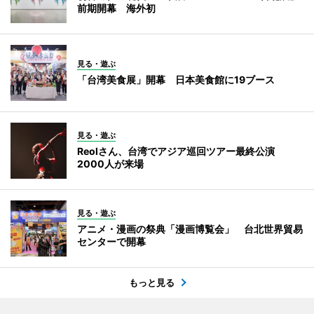
前期開幕 海外初
見る・遊ぶ
「台湾美食展」開幕 日本美食館に19ブース
見る・遊ぶ
Reolさん、台湾でアジア巡回ツアー最終公演
2000人が来場
見る・遊ぶ
アニメ・漫画の祭典「漫画博覧会」 台北世界貿易
センターで開幕
もっと見る