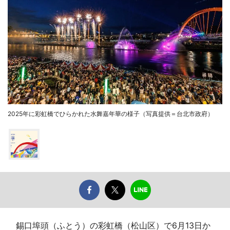
2025年に彩虹橋でひらかれた水舞嘉年華の様子（写真提供＝台北市政府）
錫口埠頭（ふとう）の彩虹橋（松山区）で6月13日か