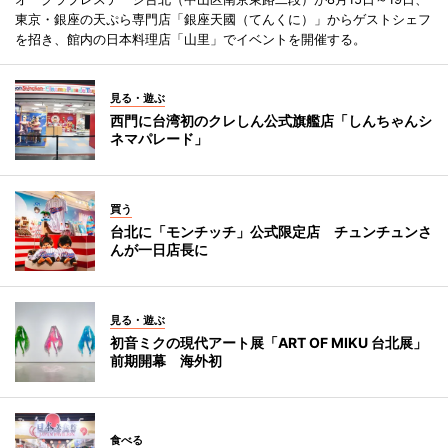
東京・銀座の天ぷら専門店「銀座天國（てんくに）」からゲストシェフ
を招き、館内の日本料理店「山里」でイベントを開催する。
見る・遊ぶ
西門に台湾初のクレしん公式旗艦店「しんちゃんシ
ネマパレード」
買う
台北に「モンチッチ」公式限定店 チュンチュンさ
んが一日店長に
見る・遊ぶ
初音ミクの現代アート展「ART OF MIKU 台北展」
前期開幕 海外初
食べる