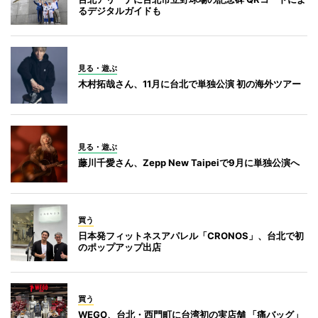
るデジタルガイドも
見る・遊ぶ
木村拓哉さん、11月に台北で単独公演 初の海外ツアー
見る・遊ぶ
藤川千愛さん、Zepp New Taipeiで9月に単独公演へ
買う
日本発フィットネスアパレル「CRONOS」、台北で初
のポップアップ出店
買う
WEGO、台北・西門町に台湾初の実店舗 「痛バッグ」