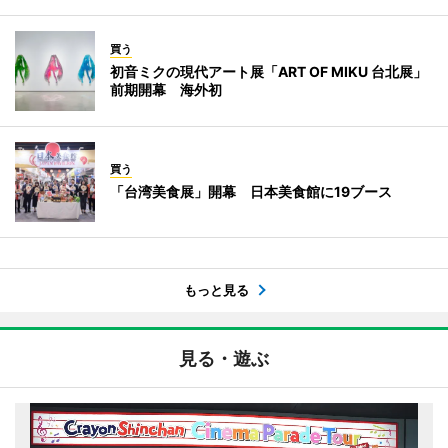
買う
初音ミクの現代アート展「ART OF MIKU 台北展」
前期開幕 海外初
買う
「台湾美食展」開幕 日本美食館に19ブース
もっと見る
見る・遊ぶ