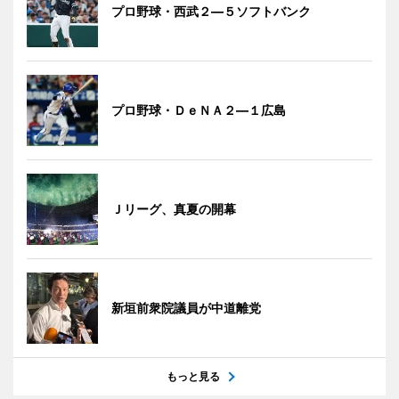
プロ野球・西武２―５ソフトバンク
プロ野球・ＤｅＮＡ２―１広島
Ｊリーグ、真夏の開幕
新垣前衆院議員が中道離党
もっと見る