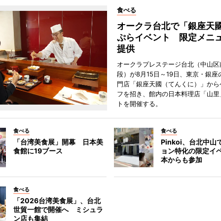
食べる
オークラ台北で「銀座天
ぷらイベント 限定メニュ
提供
オークラプレステージ台北（中山区
段）が8月15日～19日、東京・銀座
門店「銀座天國（てんくに）」から
フを招き、館内の日本料理店「山里
トを開催する。
食べる
食べる
「台湾美食展」開幕 日本美
Pinkoi、台北中
食館に19ブース
ョン特化の限定イ
本からも参加
食べる
「2026台湾美食展」、台北
世貿一館で開催へ ミシュラ
ン店も集結