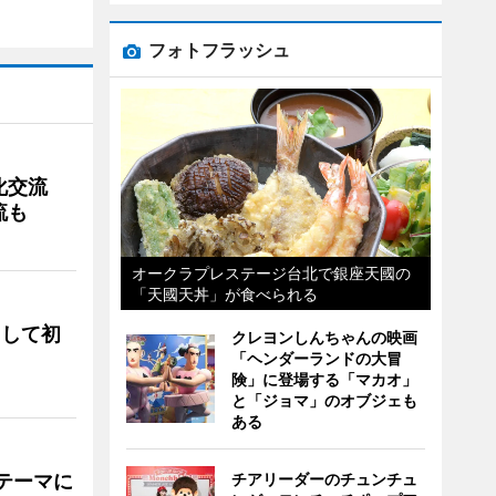
フォトフラッシュ
文化交流
流も
オークラプレステージ台北で銀座天國の
「天國天丼」が食べられる
として初
クレヨンしんちゃんの映画
「ヘンダーランドの大冒
険」に登場する「マカオ」
と「ジョマ」のオブジェも
ある
をテーマに
チアリーダーのチュンチュ