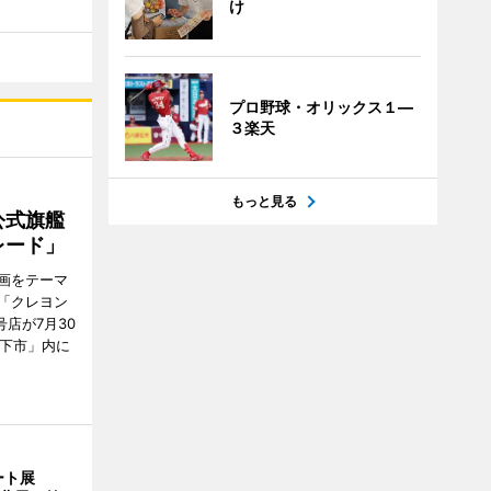
け
プロ野球・オリックス１―
３楽天
もっと見る
公式旗艦
レード」
画をテーマ
「クレヨン
店が7月30
地下市」内に
ート展