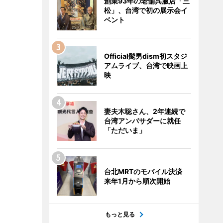
創業93年の老舗呉服店「三
松」、台湾で初の展示会イ
ベント
Official髭男dism初スタジ
アムライブ、台湾で映画上
映
妻夫木聡さん、2年連続で
台湾アンバサダーに就任
「ただいま」
台北MRTのモバイル決済
来年1月から順次開始
もっと見る