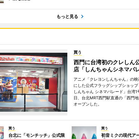
もっと見る
買う
西門に台湾初のクレしん
店「しんちゃんシネマパ
アニメ「クレヨンしんちゃん」の映
にした公式フラッグシップショップ
しんちゃん シネマパレード」台湾1号
日、台北MRT西門駅直通の「西門
オープンした。
買う
買う
台北に「モンチッチ」公式限
初音ミクの現代ア