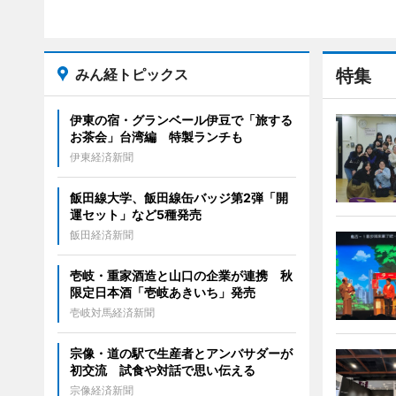
みん経トピックス
特集
伊東の宿・グランベール伊豆で「旅する
お茶会」台湾編 特製ランチも
伊東経済新聞
飯田線大学、飯田線缶バッジ第2弾「開
運セット」など5種発売
飯田経済新聞
壱岐・重家酒造と山口の企業が連携 秋
限定日本酒「壱岐あきいち」発売
壱岐対馬経済新聞
宗像・道の駅で生産者とアンバサダーが
初交流 試食や対話で思い伝える
宗像経済新聞