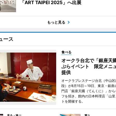
「ART TAIPEI 2025」へ出展
もっと見る
ュース
食べる
オークラ台北で「銀座天
ぷらイベント 限定メニュ
提供
オークラプレステージ台北（中山区
段）が8月15日～19日、東京・銀座
門店「銀座天國（てんくに）」から
フを招き、館内の日本料理店「山里
トを開催する。
見る・遊ぶ
買う