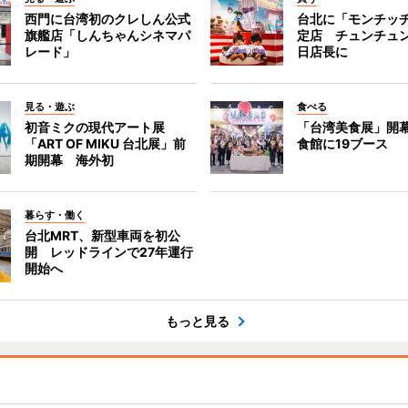
西門に台湾初のクレしん公式
台北に「モンチッ
旗艦店「しんちゃんシネマパ
定店 チュンチュ
レード」
日店長に
見る・遊ぶ
食べる
初音ミクの現代アート展
「台湾美食展」開
「ART OF MIKU 台北展」前
食館に19ブース
期開幕 海外初
暮らす・働く
台北MRT、新型車両を初公
開 レッドラインで27年運行
開始へ
もっと見る