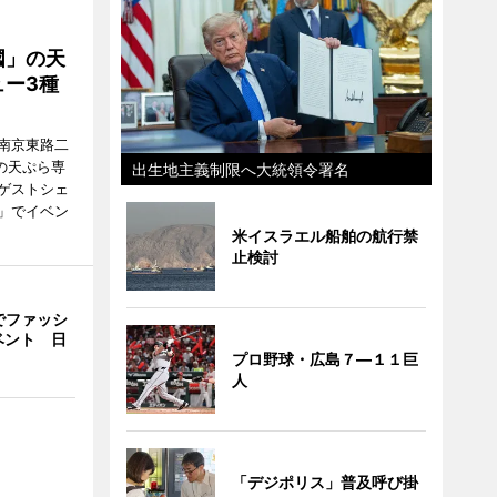
國」の天
ー3種
南京東路二
の天ぷら専
出生地主義制限へ大統領令署名
ゲストシェ
」でイベン
米イスラエル船舶の航行禁
止検討
山でファッシ
ベント 日
プロ野球・広島７―１１巨
人
「デジポリス」普及呼び掛