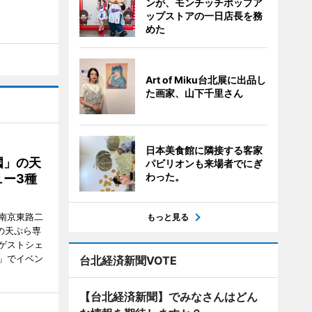
ンが、モンチッチポップア
ップストアの一日店長を務
めた
Art of Miku台北展に出品し
た画家、山下千里さん
日本美食館に隣接する客家
國」の天
パビリオンも来場者でにぎ
わった。
ー3種
南京東路二
もっと見る
の天ぷら専
ゲストシェ
」でイベン
台北経済新聞VOTE
【台北経済新聞】でみなさんはどん