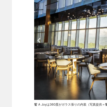
饗 A Joyは360度がガラス張りの内装（写真提供＝饗 