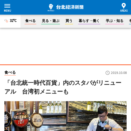
32°C
食べる
見る・遊ぶ
買う
暮らす・働く
学ぶ・知る
食べる
2019.10.08
「台北統一時代百貨」内のスタバがリニュー
アル 台湾初メニューも