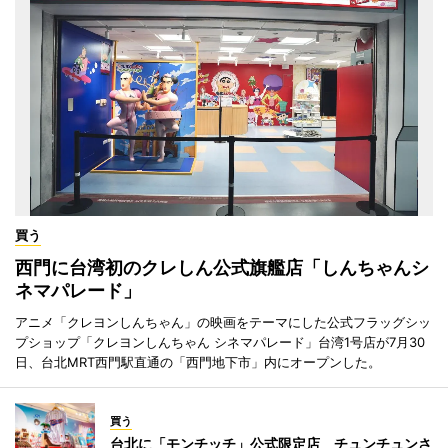
買う
西門に台湾初のクレしん公式旗艦店「しんちゃんシ
ネマパレード」
アニメ「クレヨンしんちゃん」の映画をテーマにした公式フラッグシッ
プショップ「クレヨンしんちゃん シネマパレード」台湾1号店が7月30
日、台北MRT西門駅直通の「西門地下市」内にオープンした。
買う
台北に「モンチッチ」公式限定店 チュンチュンさ