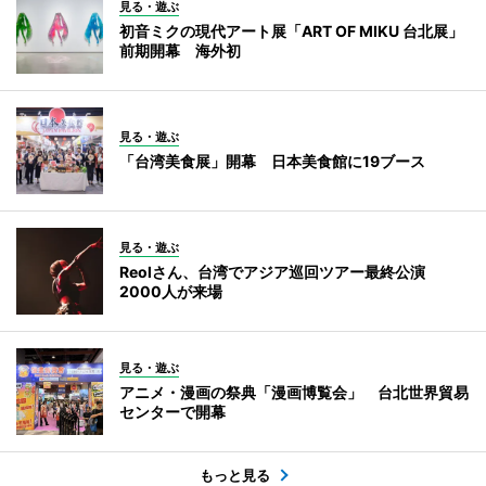
見る・遊ぶ
初音ミクの現代アート展「ART OF MIKU 台北展」
前期開幕 海外初
見る・遊ぶ
「台湾美食展」開幕 日本美食館に19ブース
見る・遊ぶ
Reolさん、台湾でアジア巡回ツアー最終公演
2000人が来場
見る・遊ぶ
アニメ・漫画の祭典「漫画博覧会」 台北世界貿易
センターで開幕
もっと見る