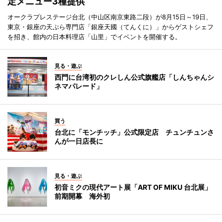
定メニュー3種提供
オークラプレステージ台北（中山区南京東路二段）が8月15日～19日、
東京・銀座の天ぷら専門店「銀座天國（てんくに）」からゲストシェフ
を招き、館内の日本料理店「山里」でイベントを開催する。
見る・遊ぶ
西門に台湾初のクレしん公式旗艦店「しんちゃんシ
ネマパレード」
買う
台北に「モンチッチ」公式限定店 チュンチュンさ
んが一日店長に
見る・遊ぶ
初音ミクの現代アート展「ART OF MIKU 台北展」
前期開幕 海外初