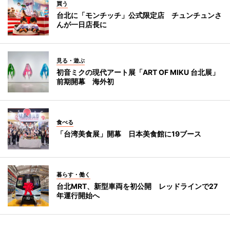
買う
台北に「モンチッチ」公式限定店 チュンチュンさ
んが一日店長に
見る・遊ぶ
初音ミクの現代アート展「ART OF MIKU 台北展」
前期開幕 海外初
食べる
「台湾美食展」開幕 日本美食館に19ブース
暮らす・働く
台北MRT、新型車両を初公開 レッドラインで27
年運行開始へ