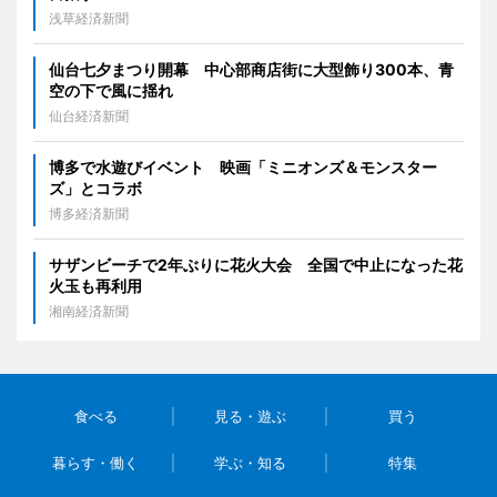
浅草経済新聞
仙台七夕まつり開幕 中心部商店街に大型飾り300本、青
空の下で風に揺れ
仙台経済新聞
博多で水遊びイベント 映画「ミニオンズ＆モンスター
ズ」とコラボ
博多経済新聞
サザンビーチで2年ぶりに花火大会 全国で中止になった花
火玉も再利用
湘南経済新聞
食べる
見る・遊ぶ
買う
暮らす・働く
学ぶ・知る
特集