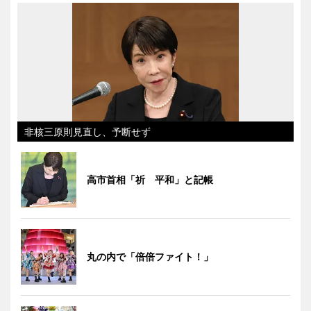
非核三原則見直し、予断せず
高市首相「祈 平和」と記帳
丸の内で「倍倍ファイト！」