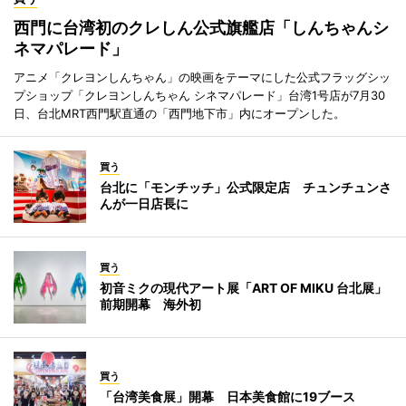
西門に台湾初のクレしん公式旗艦店「しんちゃんシ
ネマパレード」
アニメ「クレヨンしんちゃん」の映画をテーマにした公式フラッグシッ
プショップ「クレヨンしんちゃん シネマパレード」台湾1号店が7月30
日、台北MRT西門駅直通の「西門地下市」内にオープンした。
買う
台北に「モンチッチ」公式限定店 チュンチュンさ
んが一日店長に
買う
初音ミクの現代アート展「ART OF MIKU 台北展」
前期開幕 海外初
買う
「台湾美食展」開幕 日本美食館に19ブース