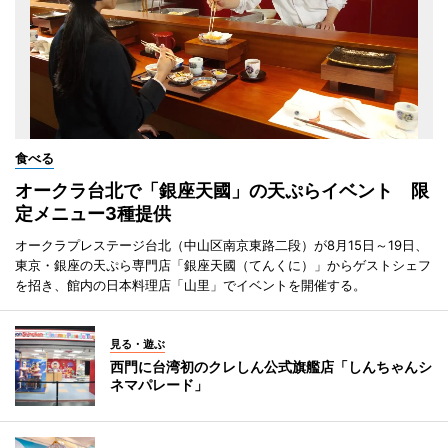
食べる
オークラ台北で「銀座天國」の天ぷらイベント 限
定メニュー3種提供
オークラプレステージ台北（中山区南京東路二段）が8月15日～19日、
東京・銀座の天ぷら専門店「銀座天國（てんくに）」からゲストシェフ
を招き、館内の日本料理店「山里」でイベントを開催する。
見る・遊ぶ
西門に台湾初のクレしん公式旗艦店「しんちゃんシ
ネマパレード」