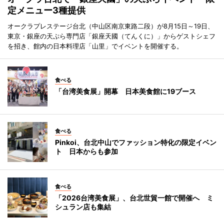
定メニュー3種提供
オークラプレステージ台北（中山区南京東路二段）が8月15日～19日、
東京・銀座の天ぷら専門店「銀座天國（てんくに）」からゲストシェフ
を招き、館内の日本料理店「山里」でイベントを開催する。
食べる
「台湾美食展」開幕 日本美食館に19ブース
食べる
Pinkoi、台北中山でファッション特化の限定イベン
ト 日本からも参加
食べる
「2026台湾美食展」、台北世貿一館で開催へ ミ
シュラン店も集結